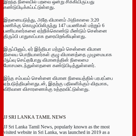
இறந்த நிலையில் பறவை ஒன்று சிக்கியிருப்பது
கண்டுபிடிக்கப்பட்டுள்ளது.
இதனையடுத்து, அதே விமானம் அதிகாலை 3:20
மணிக்கு கொழும்பிலிருந்து 147 பயணிகள் மற்றும் 6
பணியாளர்களை ஏற்றிக்கொண்டு மீண்டும் சென்னை
திரும்பி பாதுகாப்பாக தரையிறங்கியுள்ளது.
இருப்பினும், ஏர் இந்தியா மற்றும் சென்னை விமான
நிலைய பொறியாளர்கள் குழு விமானத்தை முழுமையாக
ஆய்வு செய்தபோது விமானத்தின் நிலைமை
மோசமடைந்துள்ளதனை கண்டுபிடித்துள்ளனர்.
இந்த சம்பவம் சென்னை விமான நிலையத்தில் பரபரப்பை
ஏற்படுத்தியுள்ளதுடன், இதற்கு பதிலளிக்கும் விதமாக,
விரிவான விசாரணைக்கு உத்தரவிட்டுள்ளது.
JJ SRI LANKA TAMIL NEWS
JJ Sri Lanka Tamil News, popularly known as the most
visited website in Sri Lanka, was launched in 2019 as a