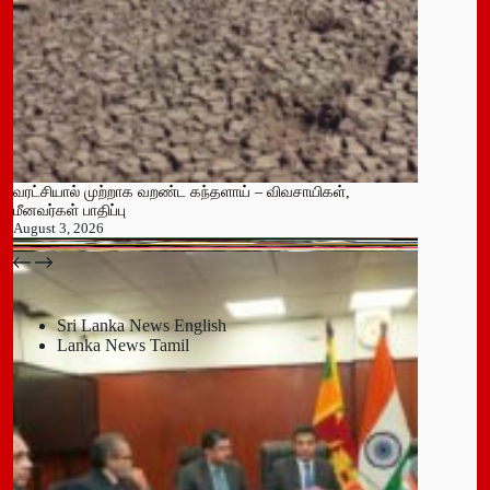
வரட்சியால் முற்றாக வறண்ட கந்தளாய் – விவசாயிகள்,
மீனவர்கள் பாதிப்பு
August 3, 2026
பதுளை மாநகர சபையின் NPP உறுப்பினர் திடீர் ராஜினாமா!
July 14, 2026
Sri Lanka News English
Lanka News Tamil