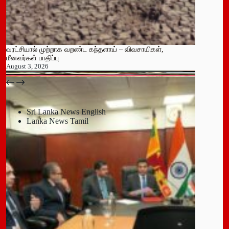
வரட்சியால் முற்றாக வறண்ட கந்தளாய் – விவசாயிகள்,
மீனவர்கள் பாதிப்பு
August 3, 2026
பதுளை மாநகர சபையின் NPP உறுப்பினர் திடீர் ராஜினாமா!
July 14, 2026
Sri Lanka News English
Lanka News Tamil
Leave a Reply
You must be
logged in
to post a comment.