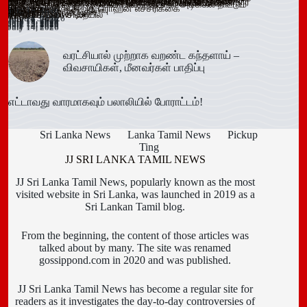
மஸ்கெலியா பொலிஸ் பிரிவில் போதைப்பொருளுடன் இருவர்
பூநகரி பிரதேச செயலகத்தின் புதிய உதவிப் பிரதேச செயலாளர்
யாழ். மாவட்ட கல்வி அபிவிருத்தி உப குழுக் கூட்டம்!
புதுக்குடியிருப்பு பாடசாலையில் பதற்றம்; சக மாணவர்களை
கல்வயல் நுணாவில் வீதியின் பாலத்திற்கான அடிக்கல் நாட்டும்
மீனவர்கள் பாதிப்பு
டெங்கு உறுதி
விளம்பரங்கள் – அஜித் ரொஹன எச்சரிக்கை
முறியடிப்பு
இடைக்காலத் தடை நீடிப்பு
July 15, 2026
ஆரம்பம்!
அமைச்சரவை ஒப்புதல்
கைது!
கடமையேற்பு!
July 15, 2026
Trending now
தாக்கிய மூவர் சிறையில்
விழா!
August 3, 2026
July 16, 2026
July 15, 2026
July 15, 2026
July 15, 2026
July 15, 2026
July 15, 2026
July 15, 2026
July 15, 2026
July 14, 2026
July 14, 2026
வரட்சியால் முற்றாக வறண்ட கந்தளாய் –
விவசாயிகள், மீனவர்கள் பாதிப்பு
எட்டாவது வாரமாகவும் பலாலியில் போராட்டம்!
Sri Lanka News
Lanka Tamil News
Pickup
Ting
JJ SRI LANKA TAMIL NEWS
JJ Sri Lanka Tamil News, popularly known as the most
visited website in Sri Lanka, was launched in 2019 as a
Sri Lankan Tamil blog.
From the beginning, the content of those articles was
talked about by many. The site was renamed
gossippond.com in 2020 and was published.
JJ Sri Lanka Tamil News has become a regular site for
readers as it investigates the day-to-day controversies of