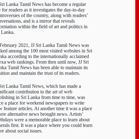
 Sri Lanka Tamil News has become a regular
e for readers as it investigates the day-to-day
troversies of the country, along with readers’
versations, and is a mirror that reveals
ormation within the field of art and politics in
i Lanka.
 February 2021, JJ Sri Lanka Tamil News was
nked among the 100 most visited websites in Sri
nka according to the internationally acclaimed
exa web rankings. From then until now, JJ Sri
nka Tamil News has been able to maintain its
ition and maintain the trust of its readers.
 Sri Lanka Tamil News, which has made a
nificant contribution to the art of web
blishing in Sri Lanka from time to time, was
ce a place for weekend newspapers to write
 feature articles. At another time it was a place
ere alternative news brought news. Artists’
rthdays were a memorable place to learn about
erals first. It was a place where you could learn
re about social issues.