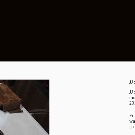
JJ
JJ
mo
20
Fr
wa
jj