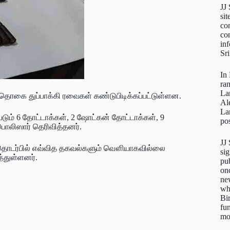
JJ
sit
con
con
inf
Sr
In
ra
La
 தொகை துப்பாக்கி ரவைகள் கண்டுபிடிக்கப்பட்டுள்ளன.
Al
La
படும் 6 தோட்டாக்கள், 2 ஷோட்கன் தோட்டாக்கள், 9
pos
 பொலிஸார் தெரிவித்தனர்.
JJ
ள் தொடர்பில் எவ்வித தகவல்களும் வௌியாகவில்லை
sig
்துள்ளனர்.
pu
on
new
wh
Bi
fun
mo