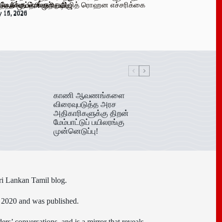
 பேருக்கு டெங்கு உறுதி
க விளம்பரங்கள் – அஜித் ரொஹன எச்சரிக்கை
்தல் முயற்சி முறியடிப்பு
y 16, 2026
y 15, 2026
y 15, 2026
காணி ஆவணங்களை
விரைவுபடுத்த அரச
அதிகாரிகளுக்கு திறன்
மேம்பாட்டுப் பயிலரங்கு
முன்னெடுப்பு!
ri Lankan Tamil blog.
n 2020 and was published.
ers’ conversations, and is a mirror that reveals