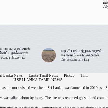
67
ஊட
கடத
Jul
Jul
Jul
ா மாநகர முன்னாள்
வரட்சியால் முற்றாக வறண்ட
ள்ளிட்ட நால்வரைக்
கந்தளாய் – விவசாயிகள்,
ெய்ய நீதிமன்றம்
மீனவர்கள் பாதிப்பு
ri Lanka News
Lanka Tamil News
Pickup
Ting
JJ SRI LANKA TAMIL NEWS
as the most visited website in Sri Lanka, was launched in 2019 as a S
icles was talked about by many. The site was renamed gossippond.com i
nvestigates the day-to-day controversies of the country, along with read