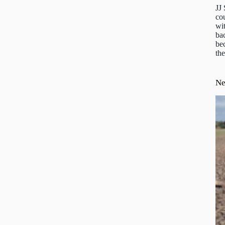
JJ
cou
wit
ba
be
the
N