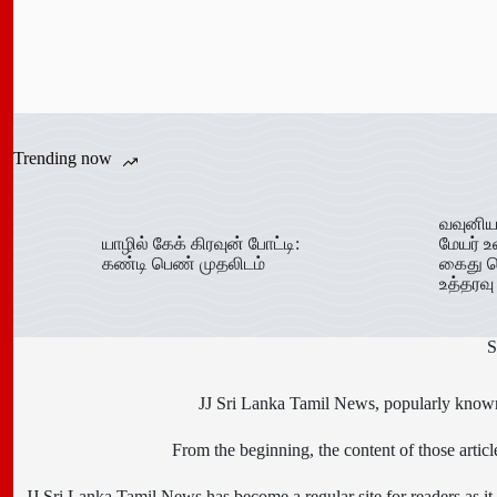
Trending now
வவுனிய
யாழில் கேக் கிரவுன் போட்டி:
மேயர் உ
கண்டி பெண் முதலிடம்
கைது ச
உத்தரவு
S
JJ Sri Lanka Tamil News, popularly known 
From the beginning, the content of those art
JJ Sri Lanka Tamil News has become a regular site for readers as it i