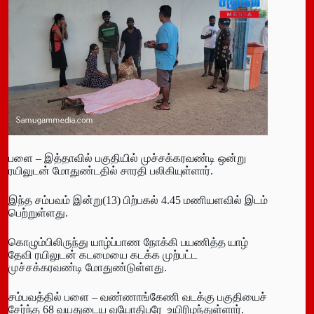
பளை – இத்தாவில் பகுதியில் முச்சக்கரவண்டி ஒன்று
ரயிலுடன் மோதுண்டதில் சாரதி பலிகியுள்ளார்.
இந்த சம்பவம் இன்று(13) பிற்பகல் 4.45 மணியளவில் இடம்
பெற்றுள்ளது.
கொழும்பிலிருந்து யாழ்ப்பாண நோக்கி பயணித்த யாழ்
தேவி ரயிலுடன் கடமையை கடக்க முற்பட்ட
முச்சக்கரவண்டி மோதுண்டுள்ளது.
சம்பவத்தில் பளை – வண்ணாங்கேணி வடக்கு பகுதியைச்
சேர்ந்த 68 வயதுடைய வயோதிபரே உயிரிழந்துள்ளார்.