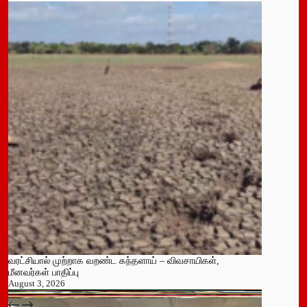
வரட்சியால் முற்றாக வறண்ட கந்தளாய் – விவசாயிகள்,
மீனவர்கள் பாதிப்பு
August 3, 2026
பதுளை மாநகர சபையின் NPP உறுப்பினர் திடீர் ராஜினாமா!