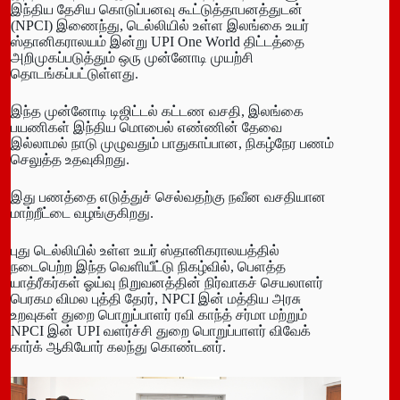
இந்திய தேசிய கொடுப்பனவு கூட்டுத்தாபனத்துடன்
(NPCI) இணைந்து, டெல்லியில் உள்ள இலங்கை உயர்
ஸ்தானிகராலயம் இன்று UPI One World திட்டத்தை
அறிமுகப்படுத்தும் ஒரு முன்னோடி முயற்சி
தொடங்கப்பட்டுள்ளது.
இந்த முன்னோடி டிஜிட்டல் கட்டண வசதி, இலங்கை
பயணிகள் இந்திய மொபைல் எண்ணின் தேவை
இல்லாமல் நாடு முழுவதும் பாதுகாப்பான, நிகழ்நேர பணம்
செலுத்த உதவுகிறது.
இது பணத்தை எடுத்துச் செல்வதற்கு நவீன வசதியான
மாற்றீட்டை வழங்குகிறது.
புது டெல்லியில் உள்ள உயர் ஸ்தானிகராலயத்தில்
நடைபெற்ற இந்த வெளியீட்டு நிகழ்வில், பெளத்த
யாத்ரீகர்கள் ஓய்வு நிறுவனத்தின் நிர்வாகச் செயலாளர்
பெரகம விமல புத்தி தேரர், NPCI இன் மத்திய அரசு
உறவுகள் துறை பொறுப்பாளர் ரவி காந்த் சர்மா மற்றும்
NPCI இன் UPI வளர்ச்சி துறை பொறுப்பாளர் விவேக்
கார்க் ஆகியோர் கலந்து கொண்டனர்.