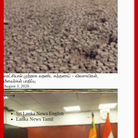
வரட்சியால் முற்றாக வறண்ட கந்தளாய் – விவசாயிகள்,
மீனவர்கள் பாதிப்பு
August 3, 2026
பதுளை மாநகர சபையின் NPP உறுப்பினர் திடீர் ராஜினாமா!
July 14, 2026
Sri Lanka News English
Lanka News Tamil