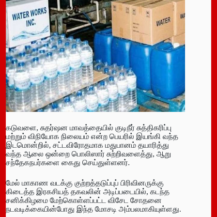
கடுவளை, சுதர்ஷன மாவத்தையில் குடிநீர் சுத்திகரிப்பு
மற்றும் விநியோக நிலையம் என்ற பெயரில் இயங்கி வந்த
இடமொன்றில், சட்டவிரோதமாக மதுபானம் தயாரித்து
வந்த ஆலை ஒன்றை பொலிஸார் சுற்றிவளைத்து, ஆறு
சந்தேகநபர்களை கைது செய்துள்ளனர்.
மேல் மாகாண வடக்கு குற்றத்தடுப்புப் பிரிவினருக்கு
கிடைத்த இரகசியத் தகவலின் அடிப்படையில், கடந்த
சனிக்கிழமை மேற்கொள்ளப்பட்ட விசேட சோதனை
நடவடிக்கையின்போது இந்த மோசடி அம்பலமாகியுள்ளது.