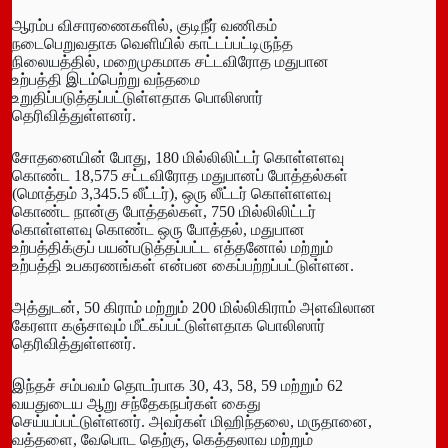
ஆரம்ப விசாரணைகளில், குடிநீர் வணிகம்
நடைபெறுவதாக வெளியில் காட்டப்பட்டிருந்த
நிலையத்தில், மறைமுகமாக சட்டவிரோத மதுபான
உற்பத்தி இடம்பெற்று வந்தமை
உறுதிப்படுத்தப்பட்டுள்ளதாக பொலிஸார்
தெரிவித்துள்ளனர்.
சோதனையின் போது, 180 மில்லிலிட்டர் கொள்ளளவு
கொண்ட 18,575 சட்டவிரோத மதுபானப் போத்தல்கள்
(மொத்தம் 3,345.5 லீட்டர்), ஒரு லீட்டர் கொள்ளளவு
கொண்ட நான்கு போத்தல்கள், 750 மில்லிலிட்டர்
கொள்ளளவு கொண்ட ஒரு போத்தல், மதுபான
உற்பத்திக்குப் பயன்படுத்தப்பட்ட எத்தனோல் மற்றும்
உற்பத்தி உபகரணங்கள் என்பன கைப்பற்றப்பட்டுள்ளன.
அத்துடன், 50 கிராம் மற்றும் 200 மில்லிகிராம் அளவிலான
கேரளா கஞ்சாவும் மீட்கப்பட்டுள்ளதாக பொலிஸார்
தெரிவித்துள்ளனர்.
இந்தச் சம்பவம் தொடர்பாக 30, 43, 58, 59 மற்றும் 62
வயதுடைய ஆறு சந்தேகநபர்கள் கைது
செய்யப்பட்டுள்ளனர். அவர்கள் மிஹிந்தலை, மருதானை,
வத்தளை, வேபொட தெற்கு, கெத்தலாவ மற்றும்