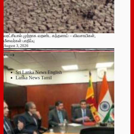
வரட்சியால் முற்றாக வறண்ட கந்தளாய் – விவசாயிகள்,
மீனவர்கள் பாதிப்பு
August 3, 2026
பதுளை மாநகர சபையின் NPP உறுப்பினர் திடீர் ராஜினாமா!
July 14, 2026
Sri Lanka News English
Lanka News Tamil
Leave a Reply
You must be
logged in
to post a comment.