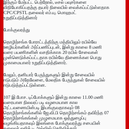
இற்கும் மேற்பட்ட பெற்றோல், டீசல் பவுசர்களை
விநியோகிப்பதற்கு தயார் நிலையில் வைக்கப்பட்டுள்ளதாக
CPC/CPSTL தலைவர் எம்.யு. மொஹமட்
உறுதிப்படுத்தினார்
போக்குவரத்து
தொழிற்சங்க போராட்டத்திற்கு மத்தியிலும் ரயில்வே
ஊழியர்களின் அர்ப்பணிப்புடன், இன்று காலை 8 மணி
வரை பயணிகளின் வசதிக்காக 20 ரயில் சேவைகள்
முன்னெடுக்கப்பட்டதாக ரயில்வே திணைக்கள பொது
முகாமையாளர் உறுதிப்படுத்தினார்.
மேலும், தனியார் பேருந்துகளும் இன்று சேவையில்
ஈடுபடும் அதேவேளை, மேலதிக பேருந்துகள் சேவையில்
ஈடுபடுத்தப்பட்டுள்ளன.
107 இ.போச. டிப்போக்களும் இன்று காலை 11.00 மணி
வரையான நிலவரப் படி வழமையான கால
அட்டவணையின்படி இயங்குவதாகவும் 08
தொழிற்சங்கங்களில் ஜே.வி.பி தொழிற்சங்கம் தவிர்ந்த 07
தொழிற்சங்கங்கள் முழுமையாக ஒத்துழைப்பு
வழங்கியதாகவும் இலங்கை போக்குவரத்து சபையின்
தலைவர் லலித் டி அல்விஸ் தெரிவித்தார்.