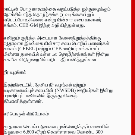
நாட்டின் பொருளாதாரத்தை வலுப்படுத்த ஒத்துழைக்கும்
நோக்கில் எந்த தொழிற்சங்க நடவடிக்கையிலும்
ஈடுபடப்போவதில்லை என்று மின்சார சபை காசாளர்
சங்கம், CEB-GM இற்கு அறிவித்துள்ளது.
எனினும் குறித்த அடையாள வேலைநிறுத்தத்திற்கு
ஆதரவாக இலங்கை மின்சார சபை பொறியியலாளர்கள்
சங்கம் (CEBEU) மற்றும் CEB ஊழியர் சங்கம் உட்பட
மின்சார துறையில் உள்ள பல தொழிற்சங்கங்கள் இன்று
சுகயீன விடுமுறையில் ஈடுபட தீர்மானித்துள்ளன.
நீர் வழங்கல்
இதற்கிடையில், தேசிய நீர் வழங்கல் மற்றும்
வடிகாலமைப்புச் சபையின் (NWSDB) ஊழியர்கள் இன்று
பராமரிப்புப் பணிகளில் இருந்து விலகத்
தீர்மானித்துள்ளனர்.
எரிபொருள் விநியோகம்
சாதாரண செயல்பாடுகளை முன்னெடுக்கும் வகையில்
இதுவரை 6,600 லீற்றர் கொள்ளளவை கொண்ட 300