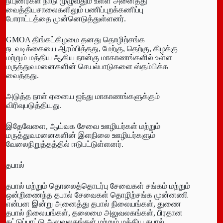
நிபுணர்கள் நாடு முழுவதும் உள்ள அனைத்து
வைத்தியசாலைகளிலும் பணிப்புறக்கணிப்பு
போராட்டத்தை முன்னெடுத்துள்ளனர்.
GMOA திங்கட்கிழமை தனது தொழிற்சங்க
நடவடிக்கையை ஆரம்பித்தது, மேற்கு, தெற்கு, கிழக்கு
மற்றும் மத்திய ஆகிய நான்கு மாகாணங்களில் உள்ள
மருத்துவமனைகளின் செயல்பாடுகளை ஸ்தம்பிக்க
வைத்தது.
அடுத்த நாள் ஏனைய ஐந்து மாகாணங்களுக்கும்
விரிவுபடுத்தியது.
இதேவேளை, ஆய்வக சேவை ஊழியர்கள் மற்றும்
மருத்துவமனைகளின் இளநிலை ஊழியர்களும்
வேலைநிறுத்தத்தில் ஈடுபட்டுள்ளனர்.
தபால்
தபால் மற்றும் தொலைத்தொடர்பு சேவைகள் சங்கம் மற்றும்
ஒன்றிணைந்த தபால் சேவைகள் தொழிற்சங்க முன்னணி
என்பன இன்று அனைத்து தபால் நிலையங்கள், துணை
தபால் நிலையங்கள், தலைமை அலுவலகங்கள், பிரதான
கட்டுப்பாட்டு அலுவலகங்கள் மற்றும் மத்திய தபால்