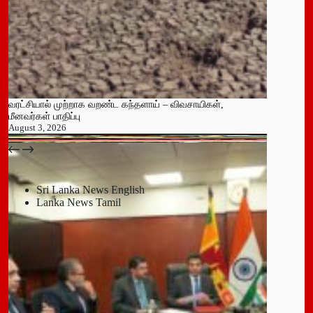
வரட்சியால் முற்றாக வறண்ட கந்தளாய் – விவசாயிகள்,
மீனவர்கள் பாதிப்பு
August 3, 2026
பதுளை மாநகர சபையின் NPP உறுப்பினர் திடீர் ராஜினாமா!
July 14, 2026
Sri Lanka News English
Lanka News Tamil
Leave a Reply