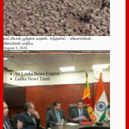
வரட்சியால் முற்றாக வறண்ட கந்தளாய் – விவசாயிகள்,
மீனவர்கள் பாதிப்பு
August 3, 2026
பதுளை மாநகர சபையின் NPP உறுப்பினர் திடீர் ராஜினாமா!
July 14, 2026
Sri Lanka News English
Lanka News Tamil
Leave a Reply