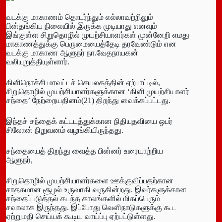
வடக்கு மாகாணம் தொடர்ந்தும் எல்லாவற்றிலும்
பின்தங்கிய நிலையில் இருக்க முடியாது எனவும்
இங்குள்ள சிறுதொழில் முயற்சியாளர்கள் முன்னேறி எமது
மாகாணத்துக்கு பெருமையைத்தேடி தரவேண்டும் என
வடக்கு மாகாண ஆளுநர் நா.வேதநாயகன்
வலியுறுத்தியுள்ளார்.
கிளிநொச்சி மாவட்டச் செயலகத்தின் ஏற்பாட்டில்,
சிறுதொழில் முயற்சியாளர்களுக்கான ‘கிளி முயற்சியாளர்
சந்தை’ நேற்றையதினம்(21) திறந்து வைக்கப்பட்டது.
இந்தச் சந்தைக் கட்டடத்துக்கான நிதியுதவியை ஒபர்
சிலோன் நிறுவனம் வழங்கியிருந்தது.
சந்தையைத் திறந்து வைத்த பின்னர் உரையாற்றிய
ஆளுநர்,
சிறுதொழில் முயற்சியாளர்களை ஊக்குவிப்பதற்கான
சாதகமான சூழல் உருவாகி வருகின்றது. இவர்களுக்கான
சந்தைப்படுத்தல் கடந்த காலங்களில் மிகப்பெரும்
சவாலாக இருந்தது. இப்போது வெளிநாடுகளுக்கு கூட
ஏற்றுமதி செய்யக் கூடிய வாய்ப்பு ஏற்பட்டுள்ளது.