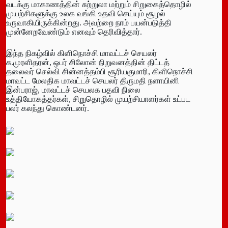
வடக்கு மாகாணத்தின் சுற்றுலா மற்றும் சிறுகைத்தொழில்
முயற்சிகளுக்கு உலக வங்கி உதவி செய்யும் சூழல்
உருவாகியிருக்கின்றது. அவற்றை நாம் பயன்படுத்தி
முன்னேறவேண்டும் எனவும் தெரிவித்தார்.
இந்த நிகழ்வில் கிளிநொச்சி மாவட்டச் செயலர்
சு.முரளிதரன், ஒபர் சிலோன் நிறுவனத்தின் திட்டத்
தலைவர் செல்வி சின்னத்தம்பி சூரியகுமாரி, கிளிநொச்சி
மாவட்ட மேலதிக மாவட்டச் செயலர் திருமதி நளாயினி
இன்பராஜ், மாவட்டச் செயலக பதவி நிலை
உத்தியோகத்தர்கள், சிறுதொழில் முயற்சியாளர்கள் உட்பட
பலர் கலந்து கொண்டனர்.