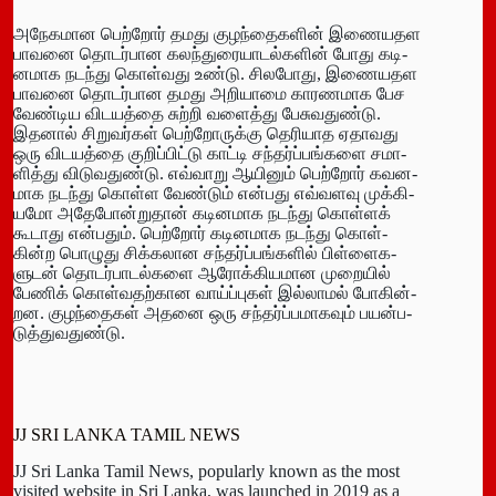
அநே­க­மான பெற்றோர் தமது குழந்­தை­களின் இணை­ய­தள
பாவனை தொடர்­பான கலந்­து­ரை­யா­டல்­களின் போது கடி­
ன­மாக நடந்து கொள்­வது உண்டு. சில­போது, இணை­ய­தள
பாவ­னை தொடர்­பான தமது அறி­யாமை கார­ண­மாக பேச
வேண்­டிய விட­யத்தை சுற்றி வளைத்து பேசு­வ­துண்டு.
இதனால் சிறு­வர்கள் பெற்­றோ­ருக்கு தெரி­யாத ஏதா­வது
ஒரு விட­யத்தை குறிப்­பிட்டு காட்டி சந்­தர்ப்­பங்­களை சமா­
ளித்து விடு­வ­துண்டு. எவ்­வாறு ஆயினும் பெற்றோர் கவ­ன­
மாக நடந்து கொள்ள வேண்டும் என்­பது எவ்­வ­ளவு முக்­கி­
யமோ அதே­போன்­றுதான் கடி­ன­மாக நடந்து கொள்ளக்
கூடாது என்­பதும். பெற்றோர் கடி­ன­மாக நடந்து கொள்­
கின்ற பொழுது சிக்­க­லான சந்­தர்ப்­பங்­களில் பிள்­ளை­க­
ளுடன் தொடர்­பா­டல்­களை ஆரோக்­கி­ய­மான முறையில்
பேணிக் கொள்­வ­தற்­கான வாய்ப்­புகள் இல்­லாமல் போகின்­
றன. குழந்­தைகள் அதனை ஒரு சந்­தர்ப்­ப­மா­கவும் பயன்­ப­
டுத்­து­வ­துண்டு.
JJ SRI LANKA TAMIL NEWS
JJ Sri Lanka Tamil News, popularly known as the most
visited website in Sri Lanka, was launched in 2019 as a