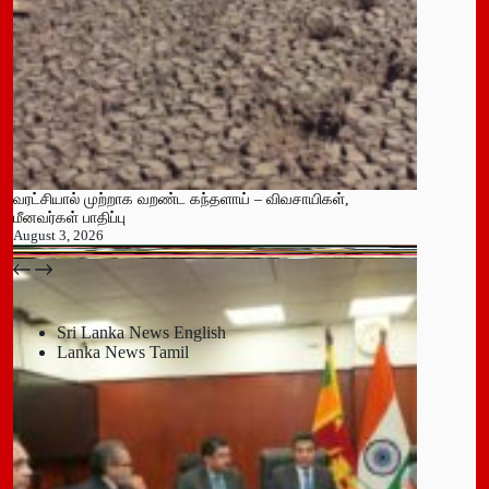
வரட்சியால் முற்றாக வறண்ட கந்தளாய் – விவசாயிகள்,
மீனவர்கள் பாதிப்பு
August 3, 2026
பதுளை மாநகர சபையின் NPP உறுப்பினர் திடீர் ராஜினாமா!
July 14, 2026
Sri Lanka News English
Lanka News Tamil