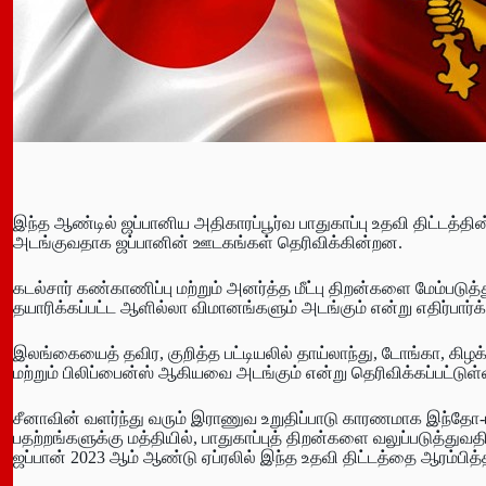
இந்த ஆண்டில் ஜப்பானிய அதிகாரப்பூர்வ பாதுகாப்பு உதவி திட்டத்தின்
அடங்குவதாக ஜப்பானின் ஊடகங்கள் தெரிவிக்கின்றன.
கடல்சார் கண்காணிப்பு மற்றும் அனர்த்த மீட்பு திறன்களை மேம்ப
தயாரிக்கப்பட்ட ஆளில்லா விமானங்களும் அடங்கும் என்று எதிர்பார்க
இலங்கையைத் தவிர, குறித்த பட்டியலில் தாய்லாந்து, டோங்கா, கிழக
மற்றும் பிலிப்பைன்ஸ் ஆகியவை அடங்கும் என்று தெரிவிக்கப்பட்டுள
சீனாவின் வளர்ந்து வரும் இராணுவ உறுதிப்பாடு காரணமாக இந்தோ-பசிப
பதற்றங்களுக்கு மத்தியில், பாதுகாப்புத் திறன்களை வலுப்படுத்
ஜப்பான் 2023 ஆம் ஆண்டு ஏப்ரலில் இந்த உதவி திட்டத்தை ஆரம்பித்