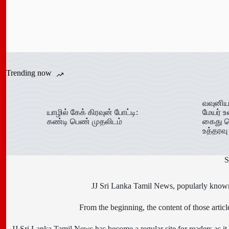
Trending now
வவுனிய
யாழில் கேக் கிரவுன் போட்டி:
மேயர் உ
கண்டி பெண் முதலிடம்
கைது ச
உத்தரவு
S
JJ Sri Lanka Tamil News, popularly known 
From the beginning, the content of those art
JJ Sri Lanka Tamil News has become a regular site for readers as it i