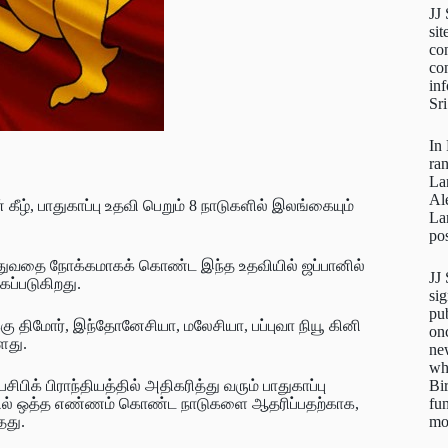
JJ
sit
con
con
inf
Sr
In
ra
La
Al
 கீழ், பாதுகாப்பு உதவி பெறும் 8 நாடுகளில் இலங்கையும்
La
pos
டுத்துவதை நோக்கமாகக் கொண்ட இந்த உதவியில் ஜப்பானில்
JJ
்கப்படுகிறது.
sig
pu
்கு திமோர், இந்தோனேசியா, மலேசியா, பப்புவா நியூ கினி
on
்ளது.
new
wh
Bi
ிக் பிராந்தியத்தில் அதிகரித்து வரும் பாதுகாப்பு
fun
துவதில் ஒத்த எண்ணம் கொண்ட நாடுகளை ஆதரிப்பதற்காக,
mo
தது.