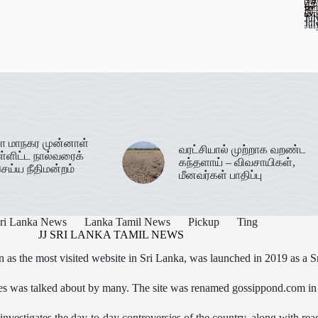
பு
67
ஊட
இர
மா
Jul
Jul
Jul
Jul
ா மாநகர முன்னாள்
வரட்சியால் முற்றாக வறண்ட
ள்ளிட்ட நால்வரைக்
கந்தளாய் – விவசாயிகள்,
ெய்ய நீதிமன்றம்
மீனவர்கள் பாதிப்பு
ri Lanka News
Lanka Tamil News
Pickup
Ting
JJ SRI LANKA TAMIL NEWS
as the most visited website in Sri Lanka, was launched in 2019 as a S
icles was talked about by many. The site was renamed gossippond.com i
nvestigates the day-to-day controversies of the country, along with read