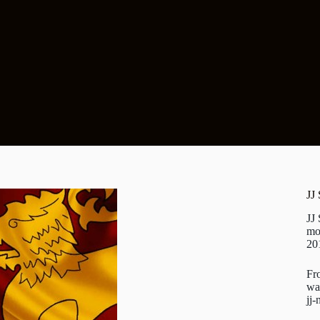
JJ
JJ
mo
20
Fr
wa
jj