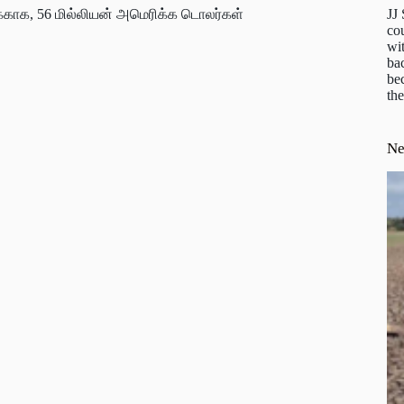
JJ
ுக்காக, 56 மில்லியன் அமெரிக்க டொலர்கள்
cou
wit
ba
be
the
N