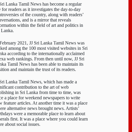
 Sri Lanka Tamil News has become a regular
e for readers as it investigates the day-to-day
troversies of the country, along with readers’
versations, and is a mirror that reveals
ormation within the field of art and politics in
i Lanka.
 February 2021, JJ Sri Lanka Tamil News was
nked among the 100 most visited websites in Sri
nka according to the internationally acclaimed
exa web rankings. From then until now, JJ Sri
nka Tamil News has been able to maintain its
ition and maintain the trust of its readers.
 Sri Lanka Tamil News, which has made a
nificant contribution to the art of web
blishing in Sri Lanka from time to time, was
ce a place for weekend newspapers to write
 feature articles. At another time it was a place
ere alternative news brought news. Artists’
rthdays were a memorable place to learn about
erals first. It was a place where you could learn
re about social issues.