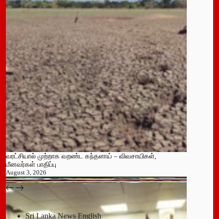
வரட்சியால் முற்றாக வறண்ட கந்தளாய் – விவசாயிகள்,
மீனவர்கள் பாதிப்பு
August 3, 2026
பதுளை மாநகர சபையின் NPP உறுப்பினர் திடீர் ராஜினாமா!
July 14, 2026
Sri Lanka News English