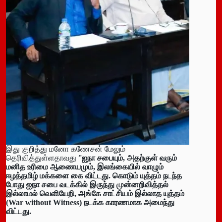
இது குறித்து மனோ கணேசன் மேலும்
தெரிவித்துள்ளதாவது ”
ஐநா சபையும், அதற்குள் வரும்
மனித உரிமை ஆணையமும், இலங்கையில் வாழும்
ஈழத்தமிழ் மக்களை கை விட்டது. கொடும் யுத்தம் நடந்த
போது ஐநா சபை வடக்கில் இருந்து முன்னறிவித்தல்
இல்லாமல் வெளியேறி, அங்கே சாட்சியம் இல்லாத யுத்தம்
(War without Witness) நடக்க காரணமாக அமைந்து
விட்டது.