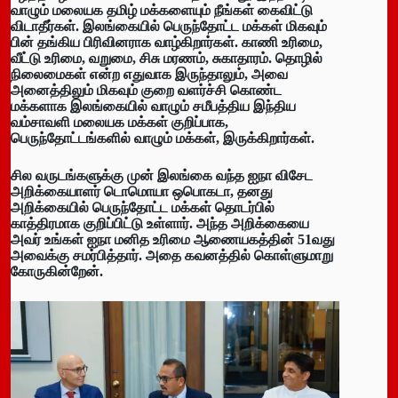
வாழும் மலையக தமிழ் மக்களையும் நீங்கள் கைவிட்டு
விடாதீர்கள். இலங்கையில் பெருந்தோட்ட மக்கள் மிகவும்
பின் தங்கிய பிரிவினராக வாழ்கிறார்கள். காணி உரிமை,
வீட்டு உரிமை, வறுமை, சிசு மரணம், சுகாதாரம். தொழில்
நிலைமைகள் என்ற எதுவாக இருந்தாலும், அவை
அனைத்திலும் மிகவும் குறை வளர்ச்சி கொண்ட
மக்களாக இலங்கையில் வாழும் சமீபத்திய இந்திய
வம்சாவளி மலையக மக்கள் குறிப்பாக,
பெருந்தோட்டங்களில் வாழும் மக்கள், இருக்கிறார்கள்.
சில வருடங்களுக்கு முன் இலங்கை வந்த ஐநா விசேட
அறிக்கையாளர் டொமொயா ஒபொகடா, தனது
அறிக்கையில் பெருந்தோட்ட மக்கள் தொடர்பில்
காத்திரமாக குறிப்பிட்டு உள்ளார். அந்த அறிக்கையை
அவர் உங்கள் ஐநா மனித உரிமை ஆணையகத்தின் 51வது
அவைக்கு சமர்பித்தார். அதை கவனத்தில் கொள்ளுமாறு
கோருகின்றேன்.