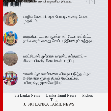
July 15, 2026
தாக்கிய மூவர் சிறையில்
விழா!
Trending now
வழங்க ரூ.600 மில்லியன் உதவி வழங்கிய இந்தியா!
July 16, 2026
July 15, 2026
July 15, 2026
July 15, 2026
July 15, 2026
July 15, 2026
July 15, 2026
July 15, 2026
July 14, 2026
July 14, 2026
July 14, 2026
யாழில் கேக் கிரவுன் போட்டி: கண்டி பெண்
முதலிடம்
வவுனியா மாநகர முன்னாள் மேயர் உள்ளிட்ட
நால்வரைக் கைது செய்ய நீதிமன்றம் உத்தரவு
வரட்சியால் முற்றாக வறண்ட கந்தளாய் –
விவசாயிகள், மீனவர்கள் பாதிப்பு
காணி ஆவணங்களை விரைவுபடுத்த அரச
அதிகாரிகளுக்கு திறன் மேம்பாட்டுப்
பயிலரங்கு முன்னெடுப்பு!
Sri Lanka News
Lanka Tamil News
Pickup
Ting
JJ SRI LANKA TAMIL NEWS