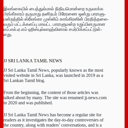
இலங்­கையில் பைத்­துல்மால் நிதி­ய­மொன்றை உரு­வாக்க
அங்­கீகாரம் தரு­மாறு தனி­நபர் பிரே­ரணை ஒன்று பாரா­ளு­
மன்­றத்தில் ஸ்ரீலங்கா முஸ்லிம் காங்­கி­ரஸின் பிர­தித்­த­லை­
வரும் மட்­டக்­க­ளப்பு மாவட்ட பாரா­ளு­மன்ற உறுப்­பி­ன­ரு­மான
எம்.எல்.ஏ.எம் ஹிஸ்­புல்­லாஹ்­வினால் சமர்­பிக்­கப்­பட்­டுள்­
ளது.
JJ SRI LANKA TAMIL NEWS
JJ Sri Lanka Tamil News, popularly known as the most
visited website in Sri Lanka, was launched in 2019 as a
Sri Lankan Tamil blog.
From the beginning, the content of those articles was
talked about by many. The site was renamed jj-news.com
in 2020 and was published.
JJ Sri Lanka Tamil News has become a regular site for
readers as it investigates the day-to-day controversies of
the country, along with readers’ conversations, and is a