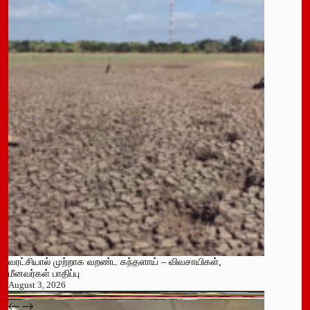
வரட்சியால் முற்றாக வறண்ட கந்தளாய் – விவசாயிகள்,
மீனவர்கள் பாதிப்பு
August 3, 2026
பதுளை மாநகர சபையின் NPP உறுப்பினர் திடீர் ராஜினாமா!