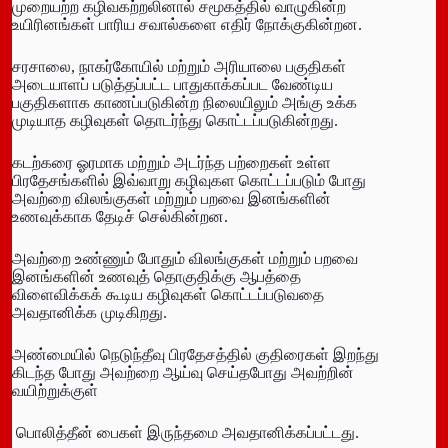
முறையற்ற கழிவகற்றலினால் சமூகத்தில் வாழுகின்ற
உயிரினங்கள் பாரிய சவால்களை எதிர் நோக்குகின்றன.
சரசாலை, நாகர்கோயில் மற்றும் அரியாலை பகுதிகள்
அடையாளப் படுத்தப்பட்ட பாதுகாக்கப்பட வேண்டிய
பகுதிகளாக காணப்படுகின்ற நிலையிலும் அங்கு உக்க
முடியாத கழிவுகள் தொடர்ந்து கொட்டப்படுகின்றது.
கடற்கரை ஓரமாக மற்றும் அடர்ந்த பற்றைகள் உள்ள
பிரதேசங்களில் இவ்வாறு கழிவுகள கொட்டப்படும் போது
அவற்றை விலங்குகள் மற்றும் பறவை இனங்களின்
உணவுக்காக தேடிச் செல்கின்றன.
அவற்றை உண்ணும் போதும் விலங்குகள் மற்றும் பறவை
இனங்களின் உணவுத் தொகுதிக்கு ஆபத்தை
விளைவிக்கக் கூடிய கழிவுகள் கொட்டப்படுவதை
அவதானிக்க முடிகிறது.
அண்மையில் நெடுந்தீவு பிரதேசத்தில் குதிரைகள் இறந்து
கிடந்த போது அவற்றை ஆய்வு செய்தபோது அவற்றின்
வயிற்றுக்குள்
பொலித்தீன் பைகள் இருந்தமை அவதானிக்கப்பட்டது.