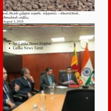
வரட்சியால் முற்றாக வறண்ட கந்தளாய் – விவசாயிகள்,
மீனவர்கள் பாதிப்பு
August 3, 2026
பதுளை மாநகர சபையின் NPP உறுப்பினர் திடீர் ராஜினாமா!
July 14, 2026
Sri Lanka News English
Lanka News Tamil
Leave a Reply
You must be
logged in
to post a comment.