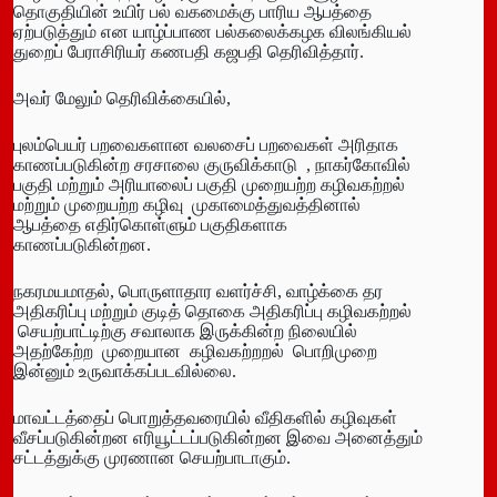
தொகுதியின் உயிர் பல் வகமைக்கு பாரிய ஆபத்தை
ஏற்படுத்தும் என யாழ்ப்பாண பல்கலைக்கழக விலங்கியல்
துறைப் பேராசிரியர் கணபதி கஜபதி தெரிவித்தார்.
அவர் மேலும் தெரிவிக்கையில்,
புலம்பெயர் பறவைகளான வலசைப் பறவைகள் அரிதாக
காணப்படுகின்ற சரசாலை குருவிக்காடு , நாகர்கோவில்
பகுதி மற்றும் அரியாலைப் பகுதி முறையற்ற கழிவகற்றல்
மற்றும் முறையற்ற கழிவு முகாமைத்துவத்தினால்
ஆபத்தை எதிர்கொள்ளும் பகுதிகளாக
காணப்படுகின்றன.
நகரமயமாதல், பொருளாதார வளர்ச்சி, வாழ்க்கை தர
அதிகரிப்பு மற்றும் குடித் தொகை அதிகரிப்பு கழிவகற்றல்
செயற்பாட்டிற்கு சவாலாக இருக்கின்ற நிலையில்
அதற்கேற்ற முறையான கழிவகற்றறல் பொறிமுறை
இன்னும் உருவாக்கப்படவில்லை.
மாவட்டத்தைப் பொறுத்தவரையில் வீதிகளில் கழிவுகள்
வீசப்படுகின்றன எரியூட்டப்படுகின்றன இவை அனைத்தும்
சட்டத்துக்கு முரணான செயற்பாடாகும்.