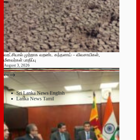
வரட்சியால் முற்றாக வறண்ட கந்தளாய் – விவசாயிகள்,
மீனவர்கள் பாதிப்பு
August 3, 2026
பதுளை மாநகர சபையின் NPP உறுப்பினர் திடீர் ராஜினாமா!
July 14, 2026
Sri Lanka News English
Lanka News Tamil