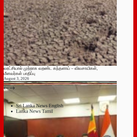
வரட்சியால் முற்றாக வறண்ட கந்தளாய் – விவசாயிகள்,
மீனவர்கள் பாதிப்பு
August 3, 2026
பதுளை மாநகர சபையின் NPP உறுப்பினர் திடீர் ராஜினாமா!
July 14, 2026
Sri Lanka News English
Lanka News Tamil