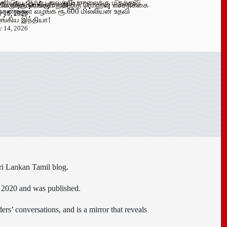
னியாய ஆரம்ப வைத்தியசாலைக்கு மருத்துவ
 பேருக்கு டெங்கு உறுதி
க விளம்பரங்கள் – அஜித் ரொஹன எச்சரிக்கை
கரணங்கள் வழங்க ரூ.600 மில்லியன் உதவி
y 16, 2026
y 15, 2026
ங்கிய இந்தியா!
y 14, 2026
ri Lankan Tamil blog.
n 2020 and was published.
ers’ conversations, and is a mirror that reveals