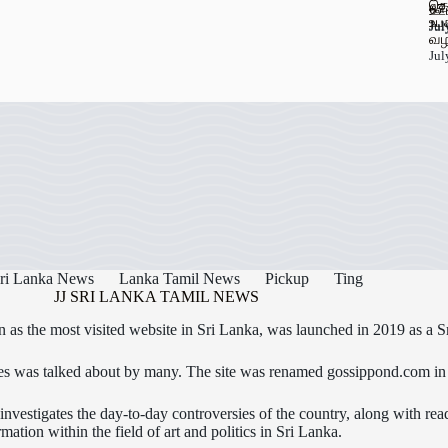
தெ
67
ஊட
உப
Jul
Jul
வழ
Jul
ri Lanka News
Lanka Tamil News
Pickup
Ting
JJ SRI LANKA TAMIL NEWS
as the most visited website in Sri Lanka, was launched in 2019 as a S
icles was talked about by many. The site was renamed gossippond.com i
nvestigates the day-to-day controversies of the country, along with read
rmation within the field of art and politics in Sri Lanka.