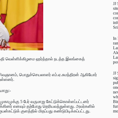
JJ
sit
con
con
inf
Sr
In
ra
La
Al
La
திகதி வெள்ளிக்கிழமை ஹர்த்தால் நடத்த இலங்கைத்
pos
JJ
.சிவஞானம், பொதுச்செயலாளர் எம்.ஏ.சுமந்திரன் ஆகியோர்
sig
ுள்ளனர்.
pu
on
ுமாறு:-
new
wh
Bi
ுகாமுக்கு 5 பேர் வருமாறு கேட்டுக்கொள்ளப்பட்டனர்
fun
கினர் எனவும் தற்போது தெரியவந்துள்ளது. அவர்களில்
mo
ன்கட்டுக் குளத்தில் மிதப்பது கண்டுபிடிக்கப்பட்டது.