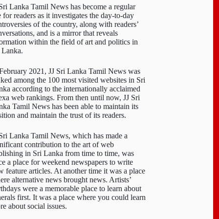
 Sri Lanka Tamil News has become a regular
e for readers as it investigates the day-to-day
troversies of the country, along with readers’
versations, and is a mirror that reveals
ormation within the field of art and politics in
i Lanka.
 February 2021, JJ Sri Lanka Tamil News was
nked among the 100 most visited websites in Sri
nka according to the internationally acclaimed
exa web rankings. From then until now, JJ Sri
nka Tamil News has been able to maintain its
ition and maintain the trust of its readers.
 Sri Lanka Tamil News, which has made a
nificant contribution to the art of web
blishing in Sri Lanka from time to time, was
ce a place for weekend newspapers to write
 feature articles. At another time it was a place
ere alternative news brought news. Artists’
rthdays were a memorable place to learn about
erals first. It was a place where you could learn
re about social issues.