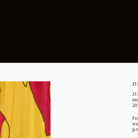
JJ
JJ
mo
20
Fr
wa
jj