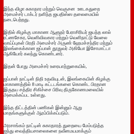
இந்த விழா சுகாதார மற்றும் வெகுசன ஊடகதுறை
அமைச்சர் டாக்டர் நளிந்த ஜயதிஸ்ஸ தலைமையில்
நடைபெற்றது.
இதில் கிழக்கு மாகாண ஆளுநர் பேராசிரியர் ஜயந்த லால்
ரட்ணசேகர, வெளிவிவகார மற்றும் வெளிநாட்டு வேலை
வாய்ப்புகள் பிரதி அமைச்சர் அருண் ஹேமச்சந்திர மற்றும்
இலங்கைக்கான ஜப்பான் தூதுவர் அகியோ இசோமாட்டா
ஆகியோர் கலந்து கொண்டனர்.
இதன் போது அமைச்சர் உரையாற்றுகையில்,
ஜப்பான் நாட்டின் நிதி உதவியுடன், இலங்கையின் கிழக்கு
மாகாணத்தில் 8 மாடி கட்டடங்களை கொண்ட பிரதான
இருதய சத்திர சிகிச்சை பிரிவு திருகோணமலையில்
அமைக்கப்பட உள்ளது.
இந்த திட்டத்தின் பணிகள் இன்னும் ஆறு
மாதங்களுக்குள் ஆரம்பிக்கப்படும்.
அரசாங்கம் நாட்டின் சுகாதாரத் துறையை மேம்படுத்த
ஐந்து வைத்தியசாலைகளை நவீனமயமாக்கும்