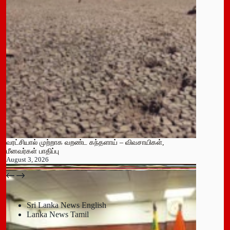
வரட்சியால் முற்றாக வறண்ட கந்தளாய் – விவசாயிகள்,
மீனவர்கள் பாதிப்பு
August 3, 2026
பதுளை மாநகர சபையின் NPP உறுப்பினர் திடீர் ராஜினாமா!
July 14, 2026
Sri Lanka News English
Lanka News Tamil