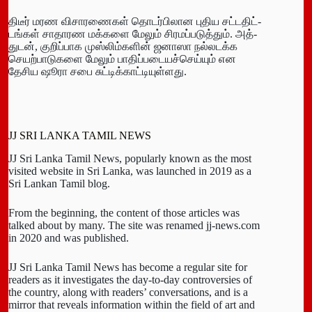
திடீர் மரண விசா­ர­ணைகள் தொடர்­பி­லான புதிய சட்­ட­திட்­
டங்கள் சாதா­ரண மக்­களை மேலும் சிர­மப்படுத்தும். அத்­
துடன், குறிப்­பாக முஸ்­லிம்­களின் ஜனாஸா நல்­ல­டக்க
செயற்­பா­டு­களை மேலும் பாதிப்­ப­டை­யச்­செய்யும் என
தேசிய ஷூரா சபை சுட்டிக்காட்டியுள்ளது.
JJ SRI LANKA TAMIL NEWS
JJ Sri Lanka Tamil News, popularly known as the most
visited website in Sri Lanka, was launched in 2019 as a
Sri Lankan Tamil blog.
From the beginning, the content of those articles was
talked about by many. The site was renamed jj-news.com
in 2020 and was published.
JJ Sri Lanka Tamil News has become a regular site for
readers as it investigates the day-to-day controversies of
the country, along with readers’ conversations, and is a
mirror that reveals information within the field of art and