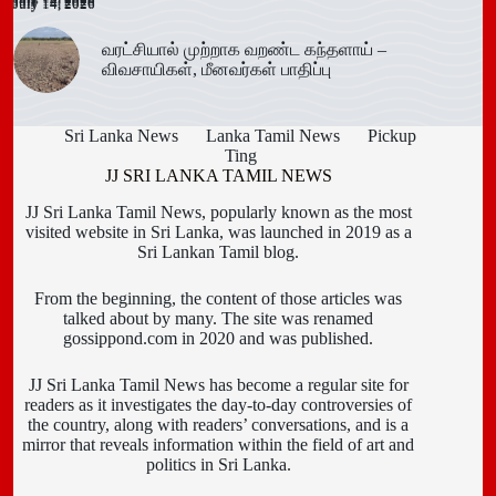
July 14, 2026
July 14, 2026
July 14, 2026
வரட்சியால் முற்றாக வறண்ட கந்தளாய் –
விவசாயிகள், மீனவர்கள் பாதிப்பு
Sri Lanka News
Lanka Tamil News
Pickup
Ting
JJ SRI LANKA TAMIL NEWS
JJ Sri Lanka Tamil News, popularly known as the most
visited website in Sri Lanka, was launched in 2019 as a
Sri Lankan Tamil blog.
From the beginning, the content of those articles was
talked about by many. The site was renamed
gossippond.com in 2020 and was published.
JJ Sri Lanka Tamil News has become a regular site for
readers as it investigates the day-to-day controversies of
the country, along with readers’ conversations, and is a
mirror that reveals information within the field of art and
politics in Sri Lanka.