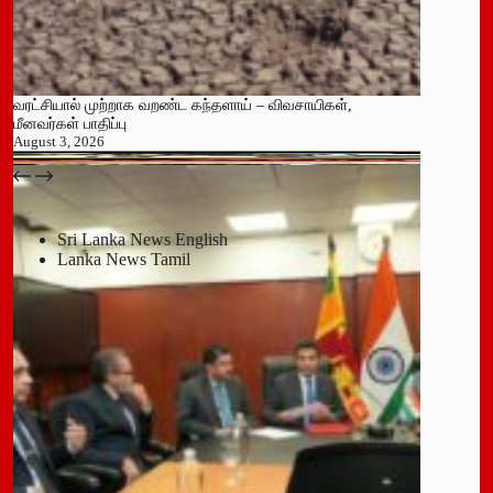
வரட்சியால் முற்றாக வறண்ட கந்தளாய் – விவசாயிகள்,
மீனவர்கள் பாதிப்பு
August 3, 2026
பதுளை மாநகர சபையின் NPP உறுப்பினர் திடீர் ராஜினாமா!
July 14, 2026
Sri Lanka News English
Lanka News Tamil
Leave a Reply
You must be
logged in
to post a comment.