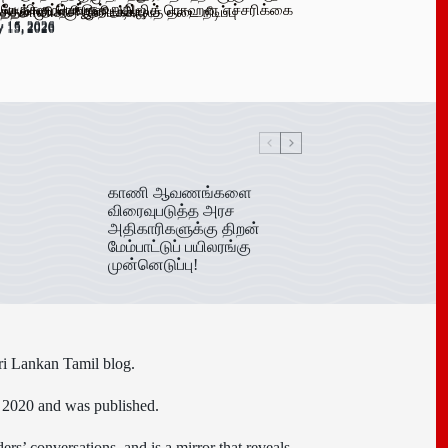
 பேருக்கு டெங்கு உறுதி
க விளம்பரங்கள் – அஜித் ரொஹன எச்சரிக்கை
்தல் முயற்சி முறியடிப்பு
்த்தமானிக்கு இடைக்காலத் தடை நீடிப்பு
y 16, 2026
y 15, 2026
y 15, 2026
y 15, 2026
காணி ஆவணங்களை
விரைவுபடுத்த அரச
அதிகாரிகளுக்கு திறன்
மேம்பாட்டுப் பயிலரங்கு
முன்னெடுப்பு!
ri Lankan Tamil blog.
n 2020 and was published.
ers’ conversations, and is a mirror that reveals