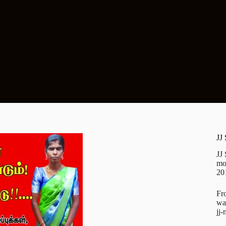
JJ
JJ
mo
20
Fr
wa
jj