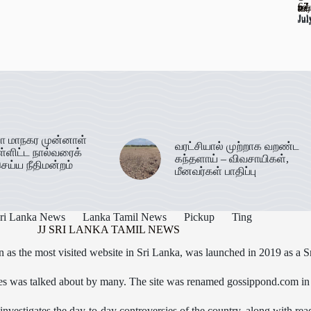
67
ஊட
கடத
வர
Jul
Jul
Jul
Jul
ா மாநகர முன்னாள்
வரட்சியால் முற்றாக வறண்ட
ள்ளிட்ட நால்வரைக்
கந்தளாய் – விவசாயிகள்,
ெய்ய நீதிமன்றம்
மீனவர்கள் பாதிப்பு
ri Lanka News
Lanka Tamil News
Pickup
Ting
JJ SRI LANKA TAMIL NEWS
as the most visited website in Sri Lanka, was launched in 2019 as a S
icles was talked about by many. The site was renamed gossippond.com i
nvestigates the day-to-day controversies of the country, along with read