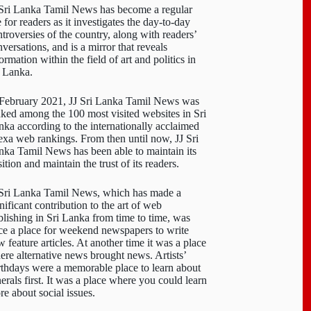
 Sri Lanka Tamil News has become a regular
e for readers as it investigates the day-to-day
troversies of the country, along with readers’
versations, and is a mirror that reveals
ormation within the field of art and politics in
i Lanka.
 February 2021, JJ Sri Lanka Tamil News was
nked among the 100 most visited websites in Sri
nka according to the internationally acclaimed
exa web rankings. From then until now, JJ Sri
nka Tamil News has been able to maintain its
ition and maintain the trust of its readers.
 Sri Lanka Tamil News, which has made a
nificant contribution to the art of web
blishing in Sri Lanka from time to time, was
ce a place for weekend newspapers to write
 feature articles. At another time it was a place
ere alternative news brought news. Artists’
rthdays were a memorable place to learn about
erals first. It was a place where you could learn
re about social issues.