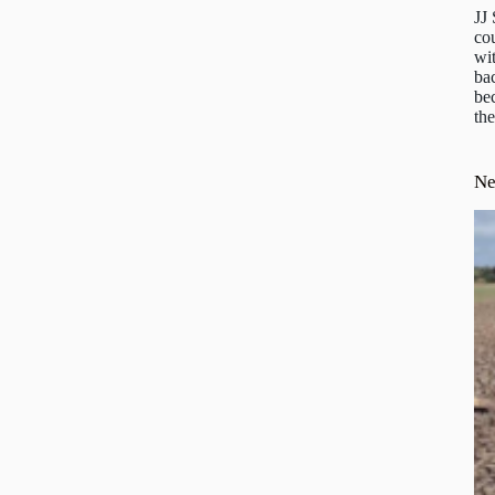
JJ
cou
wit
ba
be
the
N