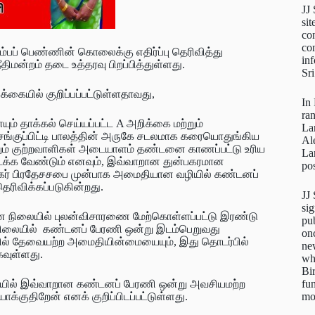
JJ
sit
con
con
ும்பப் பெண்ணின் கொலைக்கு எதிர்ப்பு தெரிவித்து
inf
திமன்றம் தடை உத்தரவு பிறப்பித்துள்ளது.
Sr
்கையில் குறிப்பப்பட்டுள்ளதாவது,
In
ra
ம் தாக்கல் செய்யப்பட்ட A அறிக்கை மற்றும்
La
 சங்குப்பிட்டி பாலத்தின் அருகே சடலமாக கரையொதுங்கிய
Al
ிலும் குற்றவாளிகள் அடையாளம் தண்டனை காணப்பட்டு உரிய
La
 கிடைக்க வேண்டும் எனவும், இவ்வாறான துன்பகரமான
pos
ைநகர் பிரதேசசபை முன்பாக அமைதியான வழியில் கண்டனப்
ரிவிக்கப்படுகின்றது.
JJ
sig
ஆன நிலையில் புலன்விசாரணை மேற்கொள்ளப்பட்டு இரண்டு
pu
நிலையில் கண்டனப் பேரணி ஒன்று இடம்பெறுவது
on
ில் தேவையற்ற அமைதியின்மையையும், இது தொடர்பில்
new
வுள்ளது.
wh
Bi
fun
ையில் இவ்வாறான கண்டனப் பேரணி ஒன்று அவசியமற்ற
mo
குதிறேன் எனக் குறிப்பிடப்பட்டுள்ளது.