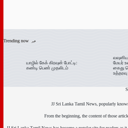
Trending now
வவுனிய
யாழில் கேக் கிரவுன் போட்டி:
மேயர் உ
கண்டி பெண் முதலிடம்
கைது ச
உத்தரவு
S
JJ Sri Lanka Tamil News, popularly known 
From the beginning, the content of those art
JJ Sri Lanka Tamil News has become a regular site for readers as it i