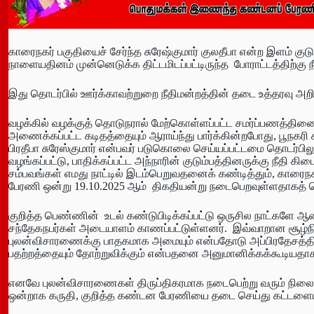
காரைநகர் பகுதியைச் சேர்ந்த சுரேஷ்குமார் குலதீபா என்ற இளம் குட
நாளையதினம் முன்னெடுக்க திட்டமிடப்பட்டிருந்த போராட்டத்திற்கு நீ
இது தொடர்பில் ஊர்க்காவற்றுறை நீதிமன்றத்தின் தடை உத்தரவு அறிக
வழக்கில் வழக்குத் தொடுநரால் மேற்கொள்ளப்பட்ட சமர்ப்பணத்தினையு
அணைக்கப்பட்ட கடிதத்தையும் ஆராய்ந்து பார்க்கின்றபோது, பூநகரி
பிரதீபா சுரேஸ்குமார் என்பவர் படுகொலை செய்யப்பட்டமை தொடர்ப
வழங்கப்பட்டு, பாதிக்கப்பட்ட அந்நாரின் குடும்பத்தினருக்கு நீதி
சம்பவங்கள் எமது நாட்டில் இடம்பெறுவதனைக் கண்டித்தும், கார
பேரணி ஒன்று 19.10.2025 ஆம் திகதியன்று நடைபெறவுள்ளதாகத் தெ
குறித்த பெண்ணின் உடல் கண்டுபிடிக்கப்பட்டு ஒருசில நாட்களே 
சந்தேகநபர்கள் அடையாளம் காணப்பட்டுள்ளனர். இவ்வாறான சூழ்
புலன்விசாரணைக்கு பாதகமாக அமையும் என்பதோடு அப்பிரதேசத்த
பதற்றத்தையும் தோற்றுவிக்கும் என்பதனை அனுமானிக்கக்கூடியதாக
எனவே புலன்விசாரணைகள் திருப்திகரமாக நடைபெற்று வரும் நில
ஒன்றாக கருதி, குறித்த கண்டன பேரணியை தடை செய்து கட்டளையாக்