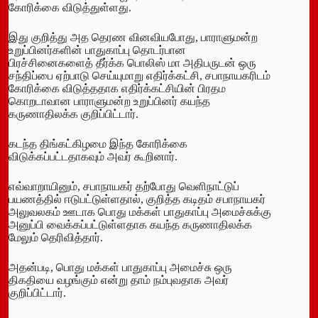
கோரிக்கை விடுத்துள்ளது.
இது குறித்து அத தெரண வினவியபோது, பாராளுமன்ற
உறுப்பினர்களின் பாதுகாப்பு தொடர்பான
பிரச்சினைகளைத் தீர்க்க பொலிஸ் மா அதிபருடன் ஒரு
சந்திப்பை ஏற்பாடு செய்யுமாறு எதிர்க்கட்சி, சபாநாயகரிடம்
கோரிக்கை விடுத்ததாக எதிர்க்கட்சியின் பிரதம
கொறடாவான பாராளுமன்ற உறுப்பினர் கயந்த
கருணாதிலக்க குறிப்பிட்டார்.
கடந்த திங்கட்கிழமை இந்த கோரிக்கை
விடுக்கப்பட்டதாகவும் அவர் கூறினார்.
எவ்வாறாயினும், சபாநாயகர் தற்போது வெளிநாட்டுப்
பயணத்தில் ஈடுபட்டுள்ளதால், குறித்த கடிதம் சபாநாயகர்
அலுவலகம் ஊடாக பொது மக்கள் பாதுகாப்பு அமைச்சுக்கு
அனுப்பி வைக்கப்பட்டுள்ளதாக கயந்த கருணாதிலக்க
மேலும் தெரிவித்தார்.
அதன்படி, பொது மக்கள் பாதுகாப்பு அமைச்சு ஒரு
திகதியை வழங்கும் என்று தாம் நம்புவதாக அவர்
குறிப்பிட்டார்.