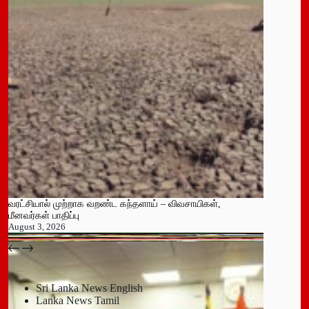
வரட்சியால் முற்றாக வறண்ட கந்தளாய் – விவசாயிகள்,
மீனவர்கள் பாதிப்பு
August 3, 2026
பதுளை மாநகர சபையின் NPP உறுப்பினர் திடீர் ராஜினாமா!
July 14, 2026
Sri Lanka News English
Lanka News Tamil