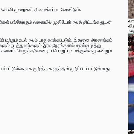
ு இடைவெளி முறைகள் அமைக்கப்பட வேண்டும்.
வர
ுவர்கள் பங்கேற்கும் வகையில் முதியோர் நலத் திட்டங்களுடன்
வி
Aug
வவ
கந
வவ
அர
மஸ
பூ
யா
பு
பத
கல
ிர் மற்றும் உடல் நலம் பாதுகாக்கப்படும். இதனை அரசாங்கம்
தெ
வர
Jul
பண
தி
இர
செ
Jul
மா
ரா
அட
உப
ும் நடத்துனர்களும் இரவுநேரங்களில் கண்விழித்து
Jul
Jul
Jul
Jul
Jul
Jul
Jul
Jul
வழ
கவனம் செலுத்தவேண்டிய பொறுப்பு எமக்குள்ளது என்றும்
Jul
பட்டுள்ளதாக குறித்த கடிதத்தில் குறிப்பிடப்பட்டுள்ளது.
ஓக
இள
கா