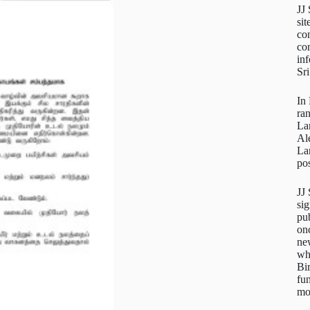
JJ
sit
con
con
inf
Sr
In
ra
La
Al
La
pos
JJ
sig
pu
on
new
wh
Bi
fun
mo