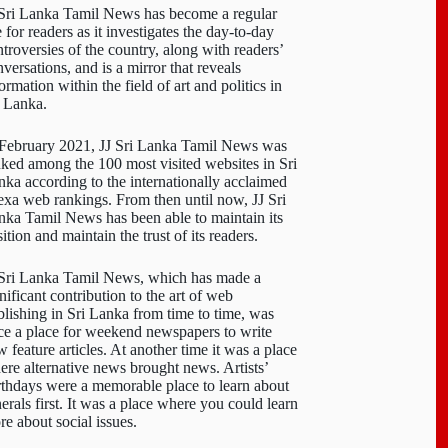
 Sri Lanka Tamil News has become a regular
e for readers as it investigates the day-to-day
troversies of the country, along with readers’
versations, and is a mirror that reveals
ormation within the field of art and politics in
i Lanka.
 February 2021, JJ Sri Lanka Tamil News was
nked among the 100 most visited websites in Sri
nka according to the internationally acclaimed
exa web rankings. From then until now, JJ Sri
nka Tamil News has been able to maintain its
ition and maintain the trust of its readers.
 Sri Lanka Tamil News, which has made a
nificant contribution to the art of web
blishing in Sri Lanka from time to time, was
ce a place for weekend newspapers to write
 feature articles. At another time it was a place
ere alternative news brought news. Artists’
rthdays were a memorable place to learn about
erals first. It was a place where you could learn
re about social issues.