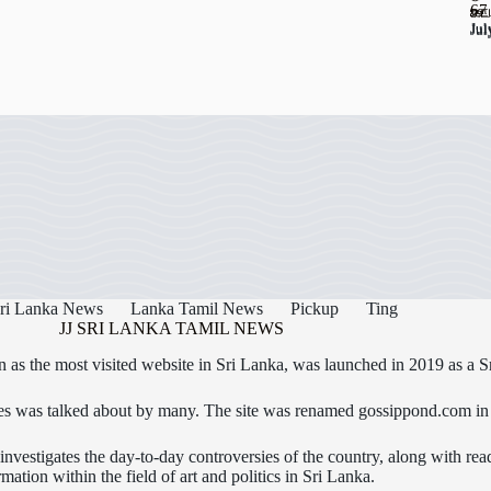
67
ஊட
கடத
Jul
Jul
Jul
ri Lanka News
Lanka Tamil News
Pickup
Ting
JJ SRI LANKA TAMIL NEWS
as the most visited website in Sri Lanka, was launched in 2019 as a S
icles was talked about by many. The site was renamed gossippond.com i
nvestigates the day-to-day controversies of the country, along with read
rmation within the field of art and politics in Sri Lanka.