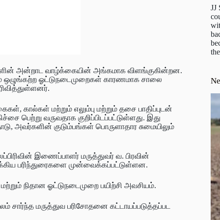
JJ
cou
wit
ba
be
the
்களின் அன்றாட வாழ்க்கையின் அங்கமாக விளங்குகின்றன.
ம் ஒழுங்கற்ற ஓட்டுநடைமுறைகள் காரணமாக சாலை
N
ிவித்துள்ளனர்.
, கால்கள் மற்றும் எலும்பு மற்றும் தசை பாதிப்புடன்
ிச்சை பெற்று வருவதாக குறிப்பிடப்பட்டுள்ளது. இது
தோடு, அவர்களின் குடும்பங்கள் பொருளாதார சுமையிலும்
்பிரிவின் இணைப்பாளர் மருத்துவர் வ. பிரவின்
க்கிய பரிந்துரைகளை முன்வைக்கப்பட்டுள்ளன.
 மற்றும் நிதான ஓட்டுநடைமுறை பயிற்சி அவசியம்.
லம் சார்ந்த மருத்துவ பரிசோதனை கட்டாயப்படுத்தப்பட