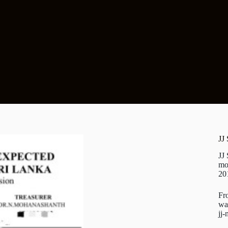
JJ
JJ
mo
20
Fr
wa
jj