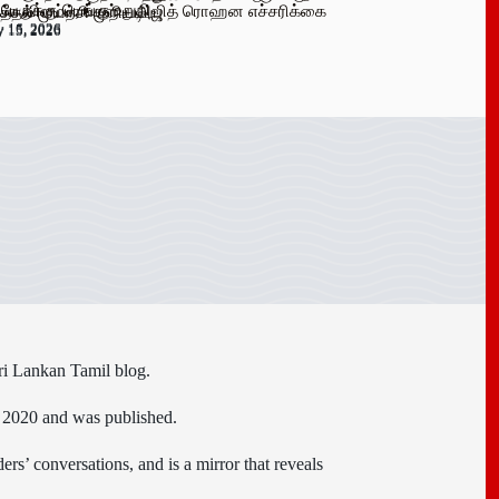
 பேருக்கு டெங்கு உறுதி
க விளம்பரங்கள் – அஜித் ரொஹன எச்சரிக்கை
்தல் முயற்சி முறியடிப்பு
y 16, 2026
y 15, 2026
y 15, 2026
ri Lankan Tamil blog.
n 2020 and was published.
ers’ conversations, and is a mirror that reveals