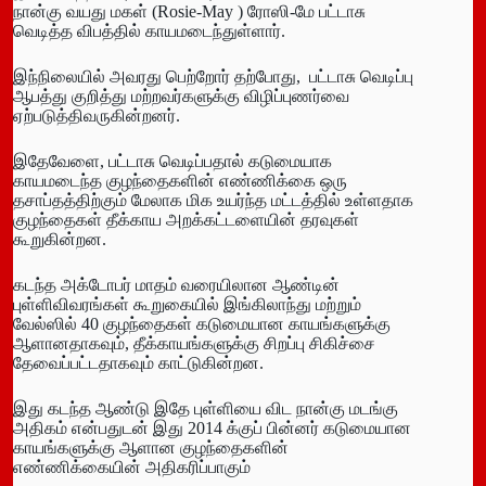
நான்கு வயது மகள் (Rosie-May ) ரோஸி-மே பட்டாசு
வெடித்த விபத்தில் காயமடைந்துள்ளார்.
இந்நிலையில் அவரது பெற்றோர் தற்போது, ​​ பட்டாசு வெடிப்பு
ஆபத்து குறித்து மற்றவர்களுக்கு விழிப்புணர்வை
ஏற்படுத்திவருகின்றனர்.
இதேவேளை, பட்டாசு வெடிப்பதால் கடுமையாக
காயமடைந்த குழந்தைகளின் எண்ணிக்கை ஒரு
தசாப்தத்திற்கும் மேலாக மிக உயர்ந்த மட்டத்தில் உள்ளதாக
குழந்தைகள் தீக்காய அறக்கட்டளையின் தரவுகள்
கூறுகின்றன.
கடந்த அக்டோபர் மாதம் வரையிலான ஆண்டின்
புள்ளிவிவரங்கள் கூறுகையில் இங்கிலாந்து மற்றும்
வேல்ஸில் 40 குழந்தைகள் கடுமையான காயங்களுக்கு
ஆளானதாகவும், தீக்காயங்களுக்கு சிறப்பு சிகிச்சை
தேவைப்பட்டதாகவும் காட்டுகின்றன.
இது கடந்த ஆண்டு இதே புள்ளியை விட நான்கு மடங்கு
அதிகம் என்பதுடன் இது 2014 க்குப் பின்னர் கடுமையான
காயங்களுக்கு ஆளான குழந்தைகளின்
எண்ணிக்கையின் அதிகரிப்பாகும்