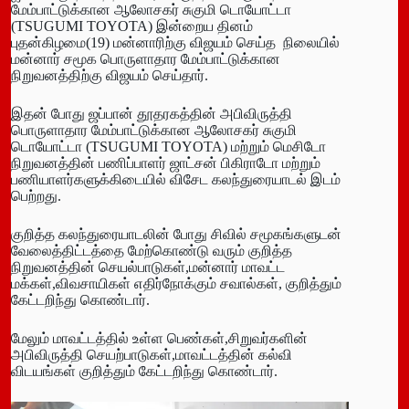
மேம்பாட்டுக்கான ஆலோசகர் சுகுமி டொயோட்டா
(TSUGUMI TOYOTA) இன்றைய தினம்
புதன்கிழமை(19) மன்னாரிற்கு விஜயம் செய்த நிலையில்
மன்னார் சமூக பொருளாதார மேம்பாட்டுக்கான
நிறுவனத்திற்கு விஜயம் செய்தார்.
இதன் போது ஜப்பான் தூதரகத்தின் அபிவிருத்தி
பொருளாதார மேம்பாட்டுக்கான ஆலோசகர் சுகுமி
டொயோட்டா (TSUGUMI TOYOTA) மற்றும் மெசிடோ
நிறுவனத்தின் பணிப்பாளர் ஜாட்சன் பிகிராடோ மற்றும்
பணியாளர்களுக்கிடையில் விசேட கலந்துரையாடல் இடம்
பெற்றது.
குறித்த கலந்துரையாடலின் போது சிவில் சமூகங்களுடன்
வேலைத்திட்டத்தை மேற்கொண்டு வரும் குறித்த
நிறுவனத்தின் செயல்பாடுகள்,மன்னார் மாவட்ட
மக்கள்,விவசாயிகள் எதிர்நோக்கும் சவால்கள், குறித்தும்
கேட்டறிந்து கொண்டார்.
மேலும் மாவட்டத்தில் உள்ள பெண்கள்,சிறுவர்களின்
அபிவிருத்தி செயற்பாடுகள்,மாவட்டத்தின் கல்வி
விடயங்கள் குறித்தும் கேட்டறிந்து கொண்டார்.