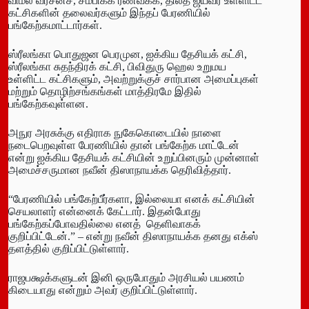
விமல் வீரசன்ச, சம்பிக்க ரணவக்க, திலீத் ஜயவீர உள்ளிட்ட
கட்சிகளின் தலைவர்களும் இந்தப் பேரணியில்
பங்கேற்கமாட்டார்கள்.
ஸ்ரீலங்கா பொதுஜன பெரமுன, ஐக்கிய தேசியக் கட்சி,
ஸ்ரீலங்கா சுதந்திரக் கட்சி, பிவிதுரு ஹெல உறுமய
உள்ளிட்ட கட்சிகளும், அவற்றுக்குச் சார்பான அமைப்புகள்
மற்றும் தொழிற்சங்கங்கள் மாத்திரமே இதில்
பங்கேற்கவுள்ளன.
அநுர அரசுக்கு எதிராக நுகேகொடையில் நாளை
நடைபெறவுள்ள பேரணியில் தான் பங்கேற்க மாட்டேன்
என்று ஐக்கிய தேசியக் கட்சியின் உறுப்பினரும் முன்னாள்
அமைச்சருமான நவீன் திஸாநாயக்க தெரிவித்தார்.
“பேரணியில் பங்கேற்பீர்களா, இல்லையா எனக் கட்சியின்
செயலாளர் என்னைக் கேட்டார். இதன்போது
பங்கேற்கப்போவதில்லை எனத் தெளிவாகக்
குறிப்பிட்டேன்.” – என்று நவீன் திஸாநாயக்க தனது எக்ஸ்
தளத்தில் குறிப்பிட்டுள்ளார்.
ராஜபக்ஷக்களுடன் இனி ஒருபோதும் அரசியல் பயணம்
கிடையாது என்றும் அவர் குறிப்பிட்டுள்ளார்.