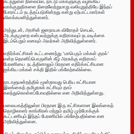
கடந்துள்ள நிலையில், நாட்டு மக்களுக்கு வழங்கிய
வாக்குறுதிகளை நிறைவேற்றுமாறு வலியுறுத்தியே இந்தப்
போராட்டம் நடத்தப்படுகின்றது என்று ஏற்பாட்டாளர்கள்
விளக்கமளித்துள்ளனர்.
அத்துடன், அரசின் ஜனநாயக விரோதச் செயல்,
அடக்குமுறை என்பவற்றுக்கு எதிராகவும் நடவடிக்கை
இடம்பெறும் எனவும் அவர்கள் அறிவித்துள்ளனர்.
எதிர்க்கட்சிகள் கூட்டணைந்து ‘மாபெரும் மக்கள் குரல்’
என்ற தொனிப்பொருளின் கீழ் அரசுக்கு எதிராகப்
பேரணியை நடத்தினாலும் பிரதான எதிர்க்கட்சியான
ஐக்கிய மக்கள் சக்தி இதில் பங்கேற்கவில்லை.
நாடாளுமன்றத்தில் மூன்றாவது பெரிய கட்சியான
இலங்கைத் தமிழரசுக் கட்சியும் தாம்
கலந்துகொள்ளப்போவதில்லை என அறிவித்துள்ளது.
மலையகத்திலுள்ள பிரதான இரு கட்சிகளான இலங்கைத்
தொழிலாளர் காங்கிரஸ் மற்றும் தமிழ் முற்போக்குக்
கூட்டணியும் இந்தப் பேரணியில் பங்கேற்பதில்லை என
அறிவித்துள்ளன.