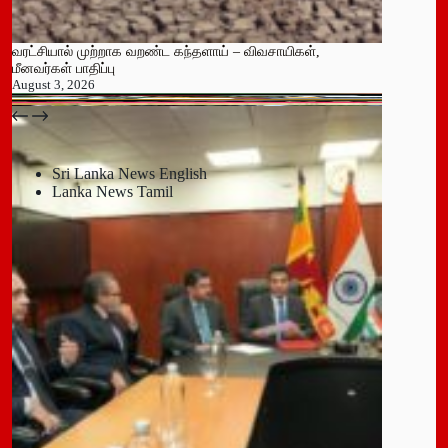
வரட்சியால் முற்றாக வறண்ட கந்தளாய் – விவசாயிகள்,
மீனவர்கள் பாதிப்பு
August 3, 2026
பதுளை மாநகர சபையின் NPP உறுப்பினர் திடீர் ராஜினாமா!
July 14, 2026
Sri Lanka News English
Lanka News Tamil
Leave a Reply
You must be
logged in
to post a comment.