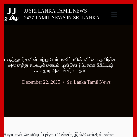
Skip
JJ SRI LANKA TAMIL NEWS
to
content
24*7 TAMIL NEWS IN SRI LANKA
மருத்துவர்களின் மற்றுமோர் பணிப்பகிஷ்கரிப்பை தவிர்க்க
அனைத்து நடவடிக்கையும் முன்னெடுப்பதாக பிரிட்டிஷ்
சுகாதார அமைச்சர் சபதம்!
December 22, 2025
Sri Lanka Tamil News
5 நாட்கள் வெளிநடப்புக்குப் பின்னர், இங்கிலாந்தில் உள்ள