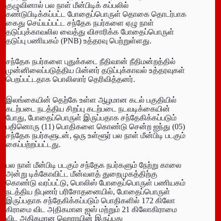
குழுவினால் பல நாள் மீன்பிடிக் கப்பலில்
கண்டுபிடிக்கப்பட்ட போதைப்பொருள் தொகை தொடர்பாக
கைது செய்யப்பட்ட சந்தேக நபர்களை ஏழு நாள்
தடுப்புக்காவலில வைத்து விசாரிக்க போதைப்பொருள்
தடுப்பு பணியகம் (PNB) உத்தரவு பெற்றுள்ளது.
சந்தேக நபர்களை புதுக்கடை நீதிவான் நீதிமன்றத்தில்
முன்னிலைப்படுத்திய பின்னர் தடுப்புக்காவல் உத்தரவுகள்
பெறப்பட்டதாக பொலிஸார் தெரிவித்தனர்.
இலங்கையின் தெற்கே உள்ள ஆழமான கடல் பகுதியில்
கடற்படை நடத்திய சிறப்பு கடற்படை நடவடிக்கையின்
போது, போதைப்பொருள் இருப்பதாக சந்தேகிக்கப்படும்
பதினொரு (11) பொதிகளை கொண்டு சென்ற ஐந்து (05)
சந்தேக நபர்களுடன், ஒரு உள்ளூர் பல நாள் மீன்பிடி படகும்
கைப்பற்றப்பட்டது.
பல நாள் மீன்பிடி படகும் சந்தேக நபர்களும் நேற்று காலை
அன்று டிக்கோவிட்ட மீன்வளத் துறைமுகத்திற்கு
கொண்டு வரப்பட்டு, பொலிஸ் போதைப்பொருள் பணியகம்
நடத்திய நிபுணர் பரிசோதனையில், போதைப்பொருள்
இருப்பதாக சந்தேகிக்கப்படும் பொதிகளில் 172 கிலோ
கிராமை விட அதிகமான ஐஸ் மற்றும் 21 கிலோகிராமை
விட அதிகமான ஹெராயின் இருப்பது