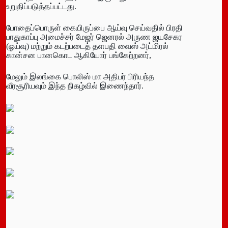
உறுதிப்படுத்தப்பட்டது.
போதைப்பொருள் கையிருப்பை ஆய்வு செய்வதில் பிரதி
பாதுகாப்பு அமைச்சர் மேஜர் ஜெனரல் அருண ஜயசேகர
(ஓய்வு) மற்றும் கடற்படைத் தளபதி வைஸ் அட்மிரல்
கான்சன பானகொட ஆகியோர் பங்கேற்றனர்,
மேலும் இலங்கை பொலிஸ் மா அதிபர் பிரியந்த
வீரசூரியவும் இந்த நிகழ்வில் இணைந்தார்.