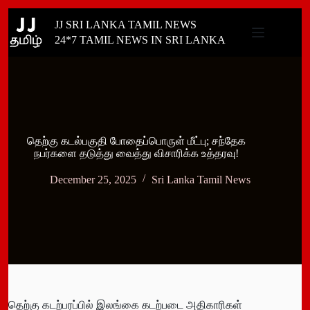
Skip
JJ SRI LANKA TAMIL NEWS
to
content
24*7 TAMIL NEWS IN SRI LANKA
தெற்கு கடல்பகுதி போதைப்பொருள் மீட்பு; சந்தேக
நபர்களை தடுத்து வைத்து விசாரிக்க உத்தரவு!
December 25, 2025
Sri Lanka Tamil News
தெற்கு கடற்பரப்பில் இலங்கை கடற்படை அதிகாரிகள்