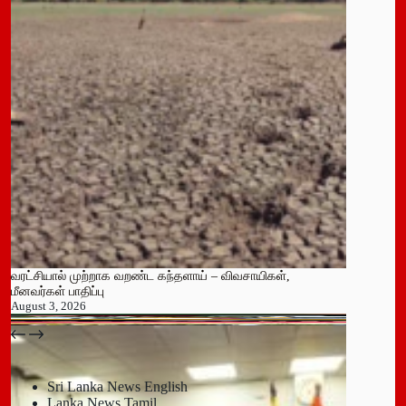
வரட்சியால் முற்றாக வறண்ட கந்தளாய் – விவசாயிகள்,
மீனவர்கள் பாதிப்பு
August 3, 2026
பதுளை மாநகர சபையின் NPP உறுப்பினர் திடீர் ராஜினாமா!
July 14, 2026
Sri Lanka News English
Lanka News Tamil