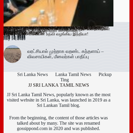
ஓகஸ்ட் நடுப்பகுதி வரை அபாயம் – வவுனியாவிலும் 67 பேருக்கு
இளைஞர்களை போதைக்கு இட்டுச் செல்லும் சமூக ஊடக
காலி சிறையை குறிவைத்து போதைப்பொருள் கடத்தல் முயற்சி
வவுனியா மாநகர முதல்வரை பதவி நீக்கும் வர்த்தமானிக்கு
கந்தளாயில் பொலிஸ் விசேட சோதனை!
வவுனியா – போகஸ்வெவ வீதி (B442) அபிவிருத்திப் பணிகள்
அரச அதிகாரிகளுக்கான விடுமுறை விதிகளில் திருத்தம்;
மஸ்கெலியா பொலிஸ் பிரிவில் போதைப்பொருளுடன் இருவர்
பூநகரி பிரதேச செயலகத்தின் புதிய உதவிப் பிரதேச செயலாளர்
யாழ். மாவட்ட கல்வி அபிவிருத்தி உப குழுக் கூட்டம்!
புதுக்குடியிருப்பு பாடசாலையில் பதற்றம்; சக மாணவர்களை
கல்வயல் நுணாவில் வீதியின் பாலத்திற்கான அடிக்கல் நாட்டும்
தெனியாய ஆரம்ப வைத்தியசாலைக்கு மருத்துவ உபகரணங்கள்
டெங்கு உறுதி
விளம்பரங்கள் – அஜித் ரொஹன எச்சரிக்கை
முறியடிப்பு
இடைக்காலத் தடை நீடிப்பு
July 15, 2026
ஆரம்பம்!
அமைச்சரவை ஒப்புதல்
கைது!
கடமையேற்பு!
July 15, 2026
தாக்கிய மூவர் சிறையில்
Trending now
விழா!
வழங்க ரூ.600 மில்லியன் உதவி வழங்கிய இந்தியா!
July 16, 2026
July 15, 2026
July 15, 2026
July 15, 2026
July 15, 2026
July 15, 2026
July 15, 2026
July 15, 2026
July 14, 2026
July 14, 2026
July 14, 2026
வரட்சியால் முற்றாக வறண்ட கந்தளாய் –
விவசாயிகள், மீனவர்கள் பாதிப்பு
Sri Lanka News
Lanka Tamil News
Pickup
Ting
JJ SRI LANKA TAMIL NEWS
JJ Sri Lanka Tamil News, popularly known as the most
visited website in Sri Lanka, was launched in 2019 as a
Sri Lankan Tamil blog.
From the beginning, the content of those articles was
talked about by many. The site was renamed
gossippond.com in 2020 and was published.