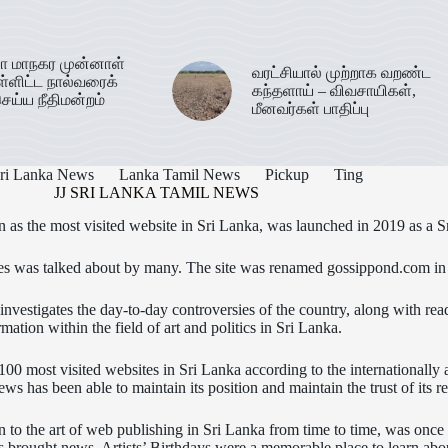
ா மாநகர முன்னாள்
வரட்சியால் முற்றாக வறண்ட
ள்ளிட்ட நால்வரைக்
கந்தளாய் – விவசாயிகள்,
ெய்ய நீதிமன்றம்
மீனவர்கள் பாதிப்பு
ri Lanka News
Lanka Tamil News
Pickup
Ting
JJ SRI LANKA TAMIL NEWS
as the most visited website in Sri Lanka, was launched in 2019 as a S
icles was talked about by many. The site was renamed gossippond.com i
nvestigates the day-to-day controversies of the country, along with read
rmation within the field of art and politics in Sri Lanka.
0 most visited websites in Sri Lanka according to the internationally
s has been able to maintain its position and maintain the trust of its re
n to the art of web publishing in Sri Lanka from time to time, was onc
ws brought news. Artists’ Birthdays were a memorable place to learn abou