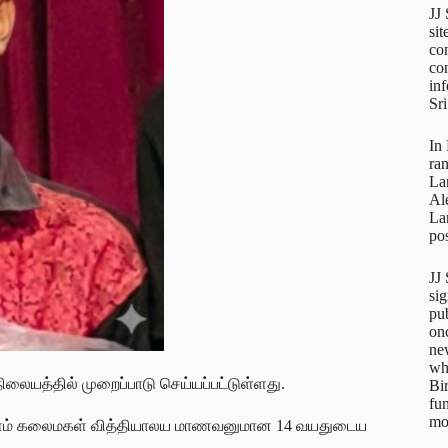
JJ
sit
con
con
inf
Sr
In
ra
La
Al
La
pos
JJ
sig
pu
on
new
wh
யத்தில் முறைப்பாடு செய்யப்பட்டுள்ளது.
Bi
fun
mo
்குளம் கலைமகள் வித்தியாலய மாணவனுமான 14 வயதுடைய