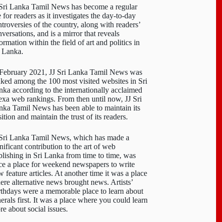
 Sri Lanka Tamil News has become a regular
e for readers as it investigates the day-to-day
troversies of the country, along with readers’
versations, and is a mirror that reveals
ormation within the field of art and politics in
i Lanka.
 February 2021, JJ Sri Lanka Tamil News was
nked among the 100 most visited websites in Sri
nka according to the internationally acclaimed
exa web rankings. From then until now, JJ Sri
nka Tamil News has been able to maintain its
ition and maintain the trust of its readers.
 Sri Lanka Tamil News, which has made a
nificant contribution to the art of web
blishing in Sri Lanka from time to time, was
ce a place for weekend newspapers to write
 feature articles. At another time it was a place
ere alternative news brought news. Artists’
rthdays were a memorable place to learn about
erals first. It was a place where you could learn
re about social issues.