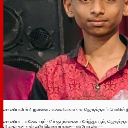
வவுனியாவில் சிறுவனை காணவில்லை என நெளுக்குளம் பொலிஸ் நிலை
வவுனியா – கணேசபுரம் 07ம் ஒழுங்கையை சேர்ந்தவரும், நெளுக
தி.லதுர்சன் என்பவரே இவ்வாறு காணாமல் போயுள்ளார்.