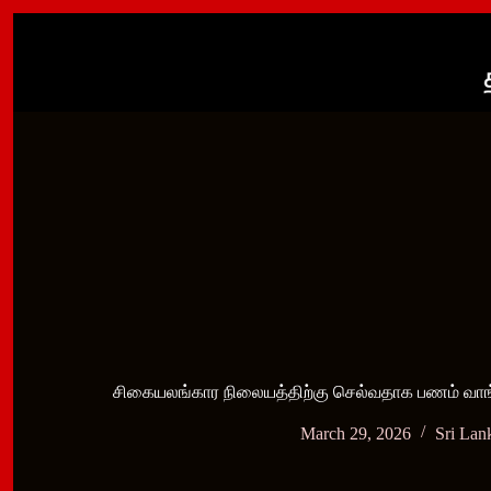
Skip
to
content
சிகையலங்கார நிலையத்திற்கு செல்வதாக பணம் வாங்
March 29, 2026
Sri Lan