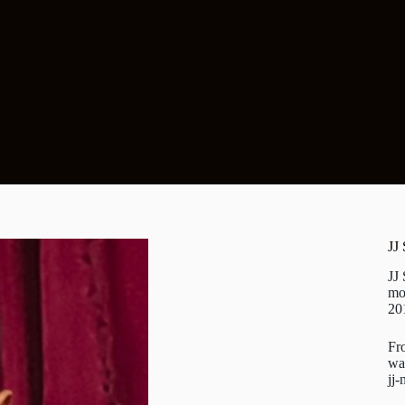
JJ
JJ
mo
20
Fr
wa
jj