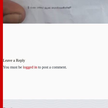
Leave a Reply
You must be
logged in
to post a comment.