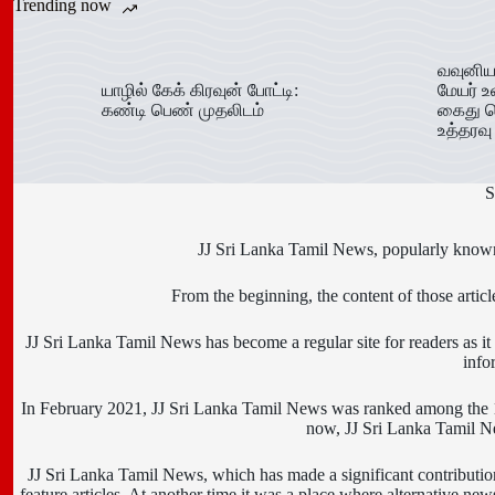
Trending now
வவுனிய
யாழில் கேக் கிரவுன் போட்டி:
மேயர் உ
கண்டி பெண் முதலிடம்
கைது ச
உத்தரவு
S
JJ Sri Lanka Tamil News, popularly known 
From the beginning, the content of those art
JJ Sri Lanka Tamil News has become a regular site for readers as it i
info
In February 2021, JJ Sri Lanka Tamil News was ranked among the 10
now, JJ Sri Lanka Tamil New
JJ Sri Lanka Tamil News, which has made a significant contributio
feature articles. At another time it was a place where alternative ne