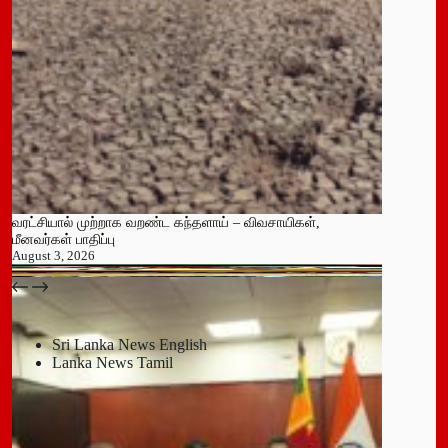
வரட்சியால் முற்றாக வறண்ட கந்தளாய் – விவசாயிகள்,
மீனவர்கள் பாதிப்பு
August 3, 2026
பதுளை மாநகர சபையின் NPP உறுப்பினர் திடீர் ராஜினாமா!
July 14, 2026
Sri Lanka News English
Lanka News Tamil