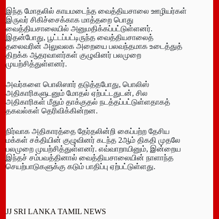
இந்த மோதலில் காயமடைந்த வைத்தியசாலை ஊழியர்கள்
இருவர் சிகிச்சைக்காக மாத்தறை பொது
வைத்தியசாலையில் அனுமதிக்கப்பட்டுள்ளனர்.
இதன்போது, பூட்டப்பட்டிருந்த வைத்தியசாலைத்
தலைவரின் அலுவலக அறையை பலவந்தமாக உடைத்துத்
திறக்க ஆதரவாளர்கள் குழுவினர் பலமுறை
முயற்சித்துள்ளனர்.
அவர்களை பொலிஸார் தடுத்தபோது, பொலிஸ்
அதிகாரிகளுடனும் மோதல் ஏற்பட்டதுடன், சில
அதிகாரிகள் மீதும் தாக்குதல் நடத்தப்பட்டுள்ளதாகத்
தகவல்கள் தெரிவிக்கின்றன.
நிர்வாக அதிகாரத்தை தேர்தலின்றி கைப்பற்ற தேசிய
மக்கள் சக்தியின் குழுவினர் கடந்த 2ஆம் திகதி முதலே
பலமுறை முயற்சித்துள்ளனர். எவ்வாறாயினும், இன்றைய
இந்தச் சம்பவத்தினால் வைத்தியசாலையின் நாளாந்த
செயற்பாடுகளுக்கு கடும் பாதிப்பு ஏற்பட்டுள்ளது.
JJ SRI LANKA TAMIL NEWS