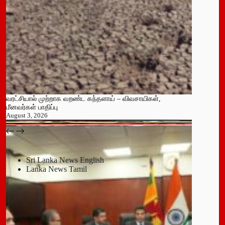
வரட்சியால் முற்றாக வறண்ட கந்தளாய் – விவசாயிகள்,
மீனவர்கள் பாதிப்பு
August 3, 2026
பதுளை மாநகர சபையின் NPP உறுப்பினர் திடீர் ராஜினாமா!
July 14, 2026
Sri Lanka News English
Lanka News Tamil