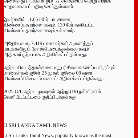
அனைத்து பாடங்களிலும் ‘A’ சித்தியைப் பெற்று சிறந்த
சாதனையைப் பதிவு செய்துள்ளனர்.
இவர்களில் 11,651 பேர் பாடசாலை
விண்ணப்பதாரர்களாகவும், 139 பேர் தனிப்பட்ட
விண்ணப்பதாரர்களாகவும் உள்ளனர்.
அதேவேளை, 7,419 மாணவர்கள் அனைத்துப்
பாடங்களிலும் தோல்வியடைந்துள்ளதாகவும்
அதிகாரப்பூர்வமாக அறிவிக்கப்பட்டுள்ளது.
தேர்வு விடைத்தாள்களை மறுபரிசீலனை செய்ய விரும்பும்
மாணவர்கள் ஜூன் 25 முதல் ஜூலை 08 வரை
விண்ணப்பிக்கலாம் எனவும் அறிவிக்கப்பட்டுள்ளது.
2025 O/L தேர்வு முடிவுகள் நேற்று (19) நள்ளிரவில்
வெளியிடப்பட்டமை குறிப்பிடத்தக்கது.
JJ SRI LANKA TAMIL NEWS
JJ Sri Lanka Tamil News, popularly known as the most