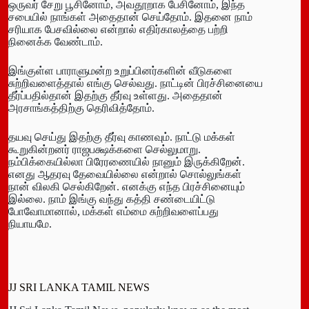
ஒருவர் சேறு பூசினோம், அவதூறாக பேசினோம், இந்த
சபையில் நாங்கள் அதைதான் செய்தோம். இதனை நாம்
சரியாக பேசவில்லை என்றால் எதிர்காலத்தை பற்றி
நினைக்க வேண்டாம்.
இங்குள்ள பாராளுமன்ற உறுப்பினர்களின் வீடுகளை
சுற்றிவளைத்தால் எங்கு செல்வது. நாட்டின் பிரச்சினையை
தீர்ப்பதில்தான் இதற்கு தீர்வு உள்ளது. அதைதான்
அரசாங்கத்திற்கு தெரிவித்தோம்.
தயவு செய்து இதற்கு தீர்வு காணவும். நாட்டு மக்கள்
கூறுகின்றனர் ராஜபக்ஷக்களை செல்லுமாறு.
நம்பிக்கையில்லா பிரேரணையில் நானும் இருக்கிறேன்.
எனது ஆதரவு தேவையில்லை என்றால் சொல்லுங்கள்
நான் விலகி செல்கிறேன். எனக்கு எந்த பிரச்சினையும்
இல்லை. நாம் இங்கு வந்து கத்தி சண்டையிட்டு
போவோமானால், மக்கள் எம்மை சுற்றிவளைப்பது
நியாயமே.
JJ SRI LANKA TAMIL NEWS