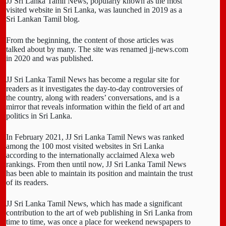
JJ Sri Lanka Tamil News, popularly known as the most
visited website in Sri Lanka, was launched in 2019 as a
Sri Lankan Tamil blog.
From the beginning, the content of those articles was
talked about by many. The site was renamed jj-news.com
in 2020 and was published.
JJ Sri Lanka Tamil News has become a regular site for
readers as it investigates the day-to-day controversies of
the country, along with readers’ conversations, and is a
mirror that reveals information within the field of art and
politics in Sri Lanka.
In February 2021, JJ Sri Lanka Tamil News was ranked
among the 100 most visited websites in Sri Lanka
according to the internationally acclaimed Alexa web
rankings. From then until now, JJ Sri Lanka Tamil News
has been able to maintain its position and maintain the trust
of its readers.
JJ Sri Lanka Tamil News, which has made a significant
contribution to the art of web publishing in Sri Lanka from
time to time, was once a place for weekend newspapers to