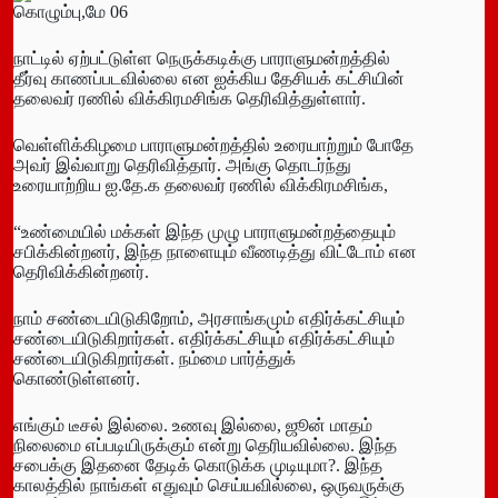
கொழும்பு,மே 06
நாட்டில் ஏற்பட்டுள்ள நெருக்கடிக்கு பாராளுமன்றத்தில்
தீர்வு காணப்படவில்லை என ஐக்கிய தேசியக் கட்சியின்
தலைவர் ரணில் விக்கிரமசிங்க தெரிவித்துள்ளார்.
வெள்ளிக்கிழமை பாராளுமன்றத்தில் உரையாற்றும் போதே
அவர் இவ்வாறு தெரிவித்தார். அங்கு தொடர்ந்து
உரையாற்றிய ஐ.தே.க தலைவர் ரணில் விக்கிரமசிங்க,
“உண்மையில் மக்கள் இந்த முழு பாராளுமன்றத்தையும்
சபிக்கின்றனர், இந்த நாளையும் வீணடித்து விட்டோம் என
தெரிவிக்கின்றனர்.
நாம் சண்டையிடுகிறோம், அரசாங்கமும் எதிர்க்கட்சியும்
சண்டையிடுகிறார்கள். எதிர்க்கட்சியும் எதிர்க்கட்சியும்
சண்டையிடுகிறார்கள். நம்மை பார்த்துக்
கொண்டுள்ளனர்.
எங்கும் டீசல் இல்லை. உணவு இல்லை, ஜூன் மாதம்
நிலைமை எப்படியிருக்கும் என்று தெரியவில்லை. இந்த
சபைக்கு இதனை தேடிக் கொடுக்க முடியுமா?. இந்த
காலத்தில் நாங்கள் எதுவும் செய்யவில்லை, ஒருவருக்கு