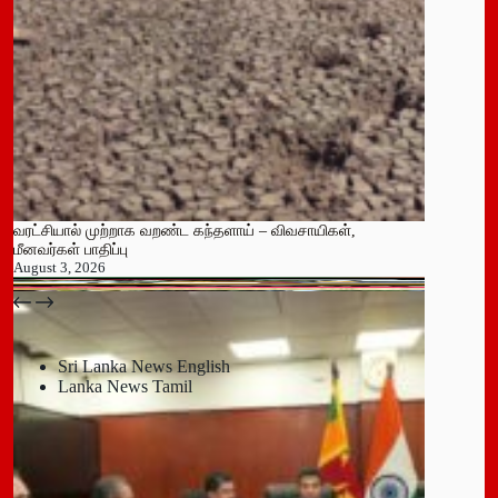
வரட்சியால் முற்றாக வறண்ட கந்தளாய் – விவசாயிகள்,
மீனவர்கள் பாதிப்பு
August 3, 2026
பதுளை மாநகர சபையின் NPP உறுப்பினர் திடீர் ராஜினாமா!
July 14, 2026
Sri Lanka News English
Lanka News Tamil