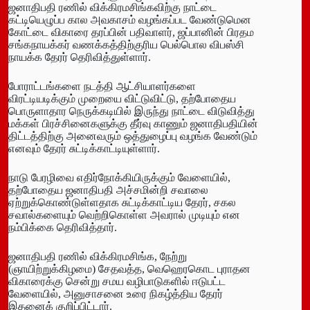
ஜனாதிபதி ரணில் விக்கிரமசிங்கவிற்கு நாட்டை
கட்டியெழுப்ப கால அவகாசம் வழங்கப்பட வேண்டுமென
கோட்டை விகாரை தரப்பின் பதிவாளர், ஜப்பானின் பிரதம
சங்கநாயக்கர் வணக்கத்திற்குரிய பெல்பொல விபஸ்சி
நாயக்க தேரர் தெரிவித்துள்ளார்.
போராட்டங்களை நடத்தி ஆட்சியாளர்களை
விரட்டியடிக்கும் முறையை விட்டுவிட்டு, தற்போதைய
பொருளாதார நெருக்கடியில் இருந்து நாட்டை விடுவித்து
மக்கள் பிரச்சினைகளுக்கு தீர்வு காணும் ஜனாதிபதியின்
திட்டத்திற்கு அனைவரும் ஒத்துழைப்பு வழங்க வேண்டும்
எனவும் தேரர் சுட்டிக்காட்டியுள்ளார்.
நாடு பேரழிவை எதிர்நோக்கியிருக்கும் வேளையில்,
தற்போதைய ஜனாதிபதி அச்சமின்றி சவாலை
ஏற்றுக்கொண்டுள்ளதாக சுட்டிக்காட்டிய தேரர், சகல
சவால்களையும் வெற்றிகொள்ள அவரால் முடியும் என
நம்பிக்கை தெரிவித்தார்.
ஜனாதிபதி ரணில் விக்கிரமசிங்க, நேற்று
(ஞாயிற்றுக்கிழமை) சேதவத்த, வெஹெரகொட புராதன
விகாரைக்கு சென்று சமய வழிபாடுகளில் ஈடுபட்ட
வேளையில், அனுசாசனை உரை நிகழ்த்திய தேரர்
இதனைக் குறிப்பிட்டார்.