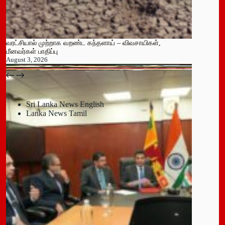
வரட்சியால் முற்றாக வறண்ட கந்தளாய் – விவசாயிகள்,
மீனவர்கள் பாதிப்பு
August 3, 2026
பதுளை மாநகர சபையின் NPP உறுப்பினர் திடீர் ராஜினாமா!
July 14, 2026
Sri Lanka News English
Lanka News Tamil
Leave a Reply
You must be
logged in
to post a comment.