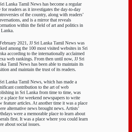
 Sri Lanka Tamil News has become a regular
e for readers as it investigates the day-to-day
troversies of the country, along with readers’
versations, and is a mirror that reveals
ormation within the field of art and politics in
i Lanka.
 February 2021, JJ Sri Lanka Tamil News was
nked among the 100 most visited websites in Sri
nka according to the internationally acclaimed
exa web rankings. From then until now, JJ Sri
nka Tamil News has been able to maintain its
ition and maintain the trust of its readers.
 Sri Lanka Tamil News, which has made a
nificant contribution to the art of web
blishing in Sri Lanka from time to time, was
ce a place for weekend newspapers to write
 feature articles. At another time it was a place
ere alternative news brought news. Artists’
rthdays were a memorable place to learn about
erals first. It was a place where you could learn
re about social issues.