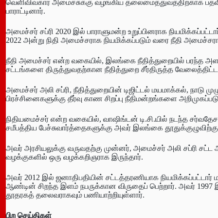
வெளிவிவகார அமைச்சுக்கு வழங்கிய தலைமைத்துவத்திற்காக பதவி வி
பாராட்டினார்.
அமைச்சர் சப்ரி 2020 இல் பாராளுமன்ற உறுப்பினராக நியமிக்கப்பட்டார
2022 அன்று நிதி அமைச்சராக நியமிக்கப்படும் வரை நீதி அமைச்சர
நீதி அமைச்சர் என்ற வகையில், இலங்கை நீதித்துறையில் பரந்த அளவில
சட்டங்களை திருத்துவதற்கான நீதித்துறை சீர்திருத்த வேலைத்திட்
அமைச்சர் அலி சப்ரி, நீதித்துறையின் டிஜிட்டல் மயமாக்கல், நாடு ம
பிரச்சினைகளுக்கு தீர்வு காண சிறப்பு நீதிமன்றங்களை அறிமுகப்ப
நிதியமைச்சர் என்ற வகையில், வாஷிங்டன் டி.சி.யில் நடந்த சர்வதே
சமீபத்திய பேச்சுவார்த்தைகளுக்கு அவர் இலங்கை தூதுக்குழுவிற்
அவர் அரசியலுக்கு வருவதற்கு முன்னர், அமைச்சர் அலி சப்ரி சட்ட
வழக்குகளில் ஒரு வழக்கறிஞராக இருந்தார்.
அவர் 2012 இல் ஜனாதிபதியின் சட்டத்தரணியாக நியமிக்கப்பட்டார் 
ஆண்டின் சிறந்த இளம் நபருக்கான விருதைப் பெற்றார். அவர் 1997
தூதரகத் தலைவராகவும் பணியாற்றியுள்ளார்.
பிற
செய்திகள்