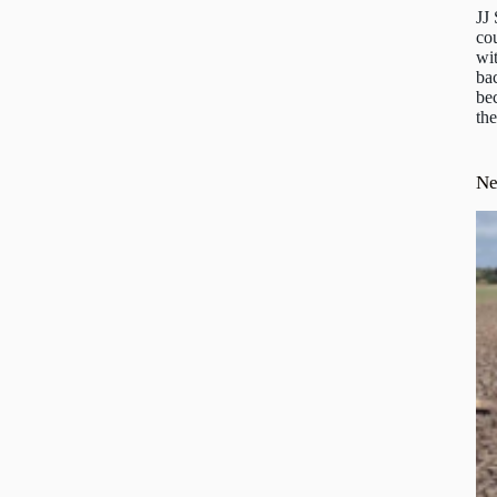
JJ
cou
wit
ba
be
the
N