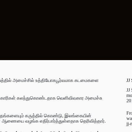
வத்தில் அமைச்சில் உத்தியோகபூர்வமாக கடமைகளை
JJ
JJ
mo
திகாரிகள் கலந்துகொண்டதாக வெளிவிவகார அமைச்சு
20
Fr
்பந்தங்களையும் கருத்தில் கொண்டு, இலங்கையின்
wa
 ஆணையை வழங்க எதிர்பார்த்துள்ளதாக தெரிவித்தார்.
jj