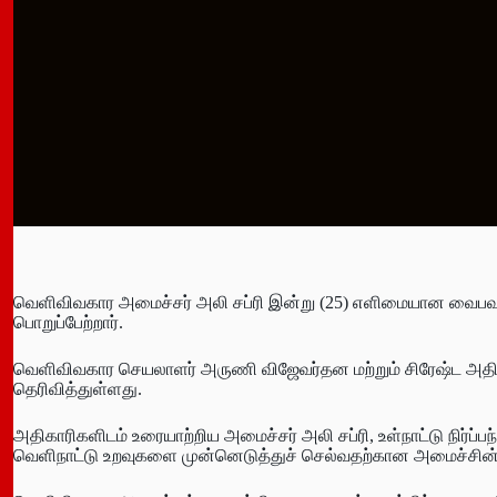
வெளிவிவகார அமைச்சர் அலி சப்ரி இன்று (25) எளிமையான வைப
பொறுப்பேற்றார்.
வெளிவிவகார செயலாளர் அருணி விஜேவர்தன மற்றும் சிரேஷ்ட அ
தெரிவித்துள்ளது.
அதிகாரிகளிடம் உரையாற்றிய அமைச்சர் அலி சப்ரி, உள்நாட்டு நிர்ப
வெளிநாட்டு உறவுகளை முன்னெடுத்துச் செல்வதற்கான அமைச்சின்