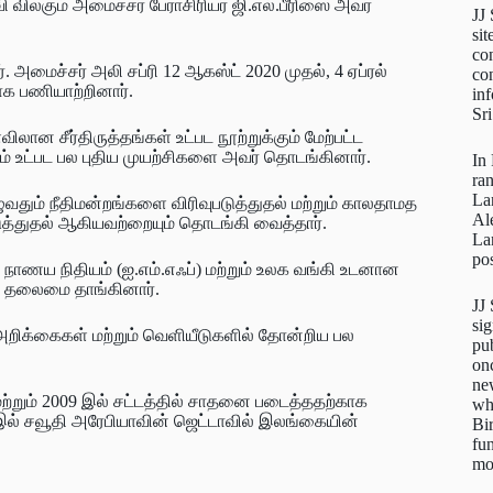
லகும் அமைச்சர் பேராசிரியர் ஜி.எல்.பீரிஸை அவர்
JJ
sit
con
். அமைச்சர் அலி சப்ரி 12 ஆகஸ்ட் 2020 முதல், 4 ஏப்ரல்
con
ாக பணியாற்றினார்.
inf
Sr
ான சீர்திருத்தங்கள் உட்பட நூற்றுக்கும் மேற்பட்ட
டம் உட்பட பல புதிய முயற்சிகளை அவர் தொடங்கினார்.
In
ra
La
ுழுவதும் நீதிமன்றங்களை விரிவுபடுத்துதல் மற்றும் காலதாமத
Al
டுத்துதல் ஆகியவற்றையும் தொடங்கி வைத்தார்.
La
pos
ச நாணய நிதியம் (ஐ.எம்.எஃப்) மற்றும் உலக வங்கி உடனான
கு தலைமை தாங்கினார்.
JJ
sig
 அறிக்கைகள் மற்றும் வெளியீடுகளில் தோன்றிய பல
pu
on
new
மற்றும் 2009 இல் சட்டத்தில் சாதனை படைத்ததற்காக
wh
 இல் சவூதி அரேபியாவின் ஜெட்டாவில் இலங்கையின்
Bi
fun
mo