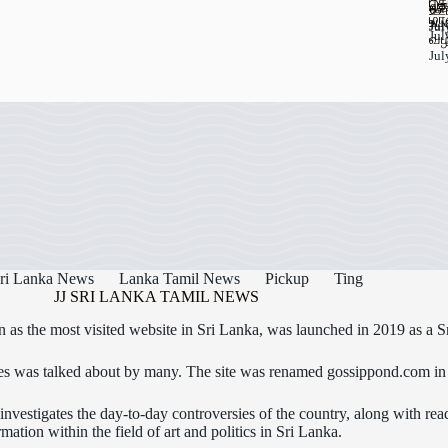
பு
தெ
67
ஊட
மா
உப
Jul
Jul
Jul
வழ
Jul
ri Lanka News
Lanka Tamil News
Pickup
Ting
JJ SRI LANKA TAMIL NEWS
as the most visited website in Sri Lanka, was launched in 2019 as a S
icles was talked about by many. The site was renamed gossippond.com i
nvestigates the day-to-day controversies of the country, along with read
rmation within the field of art and politics in Sri Lanka.