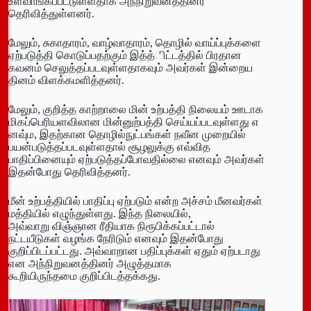
உள்வாங்கப்பட்டுள்ளதாக அந்நிறுவனத்தினர்
தெரிவித்துள்ளனர்.
மேலும், சுகாதாரம், வாழ்வாதாரம், தொழில் வாய்ப்புக்களை
ஏற்படுத்தி கொடுப்பதற்கும் இத்த்ிட்டத்தில் பிரதான
கவனம் செலுத்தப்படவுள்ளதாகவும் அவர்கள் இன்றைய
தினம் விளக்கமளித்தனர்.
மேலும், குறித்த காற்றாலை மின் உற்பத்தி நிலையம் ஊடாக
மிகப்பெரியளவிலான மின்னுற்பத்தி செய்யப்படவுள்ளது எ
னவு்ம, இதற்கான தொழில்நுட்பங்கள் நவீன முறையில்
பயன்படுத்தப்படவுள்ளதால் சூழலுக்கு எவ்வித
பாதிப்பினையும் ஏற்படுத்தப்போவதில்லை எனவும் அவர்கள்
இதன்போது தெரிவித்தனர்.
மீன் உற்பத்தியில் பாதிப்பு ஏற்படும் என்ற அச்சம் மீனவர்கள்
மத்தியில் எழுந்துள்ளது. இந்த நிலையில்,
அவ்வாறு விஞ்ஞான ரீதியாக நிரூபிக்கப்பட்டால்
நட்டயீடுகள் வழங்க நேரிடும் எனவும் இதன்போது
குறிப்பிடப்பட்டது. அவ்வாறான பதிப்புக்கள் ஏதும் ஏற்படாது
என அந்நிறுவனத்தினர் அழுத்தமாக
கூறியிருந்தமை குறிப்பிடத்தக்கது.