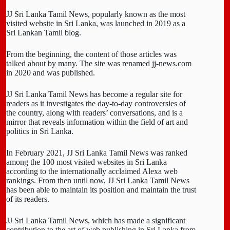
JJ Sri Lanka Tamil News, popularly known as the most
visited website in Sri Lanka, was launched in 2019 as a
Sri Lankan Tamil blog.
From the beginning, the content of those articles was
talked about by many. The site was renamed jj-news.com
in 2020 and was published.
JJ Sri Lanka Tamil News has become a regular site for
readers as it investigates the day-to-day controversies of
the country, along with readers’ conversations, and is a
mirror that reveals information within the field of art and
politics in Sri Lanka.
In February 2021, JJ Sri Lanka Tamil News was ranked
among the 100 most visited websites in Sri Lanka
according to the internationally acclaimed Alexa web
rankings. From then until now, JJ Sri Lanka Tamil News
has been able to maintain its position and maintain the trust
of its readers.
JJ Sri Lanka Tamil News, which has made a significant
contribution to the art of web publishing in Sri Lanka from