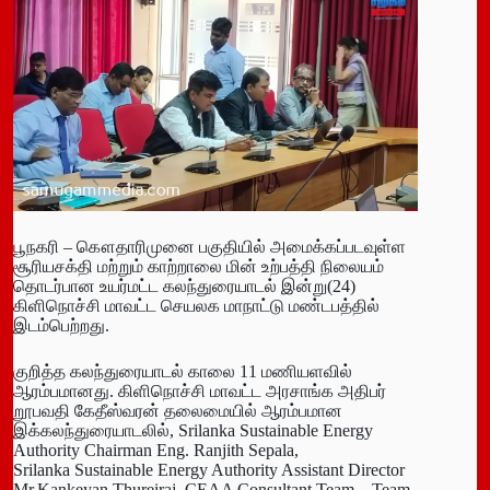
பூநகரி – கௌதாரிமுனை பகுதியில் அமைக்கப்படவுள்ள
சூரியசக்தி மற்றும் காற்றாலை மின் உற்பத்தி நிலையம்
தொடர்பான உயர்மட்ட கலந்துரையாடல் இன்று(24)
கிளிநொச்சி மாவட்ட செயலக மாநாட்டு மண்டபத்தில்
இடம்பெற்றது.
குறித்த கலந்துரையாடல் காலை 11 மணியளவில்
ஆரம்பமானது. கிளிநொச்சி மாவட்ட அரசாங்க அதிபர்
றூபவதி கேதீஸ்வரன் தலைமையில் ஆரம்பமான
இக்கலந்துரையாடலில், Srilanka Sustainable Energy
Authority Chairman Eng. Ranjith Sepala,
Srilanka Sustainable Energy Authority Assistant Director
Mr.Kankeyan Thureiraj, CEAA Consultant Team – Team