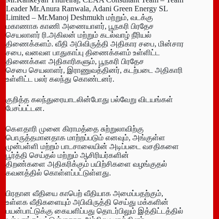
Leader Mr.Anura Ranwala, Adani Green Energy SL
Limited – Mr.Manoj Deshmukh மற்றும், வடக்கு
மகாணாக காணி அணையாளர், பூநகரி பிரதேச
செயலாளர் ரி.அகிலன் மற்றும் கடல்வாழ் நீரியல்
திணைக்களம். வீதி அபிவிருத்தி அதிகார சபை, மின்சார
சபை, வனவள பாதுகாப்பு திணைக்களம் உள்ளிட்ட
திணைக்கள அதிகாரிகளும், பூநகரி பிரதேச
செபை செயலாளர், இராணுவத்தினர், கடற்படை அதிகாரி
உள்ளிட்ட பலர் கலந்து கொண்டனர்.
குறித்த கலந்துரையாடலின்போது பல்வேறு விடயங்கள்
பேசப்பட்டன.
கௌதாரி முனை கிராமத்தை சுற்றுலாவிற்கு
பொருத்தமானதாக மாற்றப்படும் எனவும், அங்குள்ள
முன்பள்ளி மற்றம் பாடசாலையின் அடிப்படை வசதிகளை
பூர்த்தி செய்தல் மற்றும் ஆசிரியர்களின்
திறண்களை அதிகரிக்கும் பயிற்சிகளை வழங்குதல்
கவனத்தில் கொள்ளப்பட்டுள்ளது.
பிரதான வீதியை காபெற் வீதியாக அமைப்பதற்கும்,
உள்ளக வீதிகளையும் அபிவிருத்தி செய்து மக்களின்
பயன்பாட்டுக்கு கையளிப்பது தொடர்பிலும் இத்திட்டத்தில்