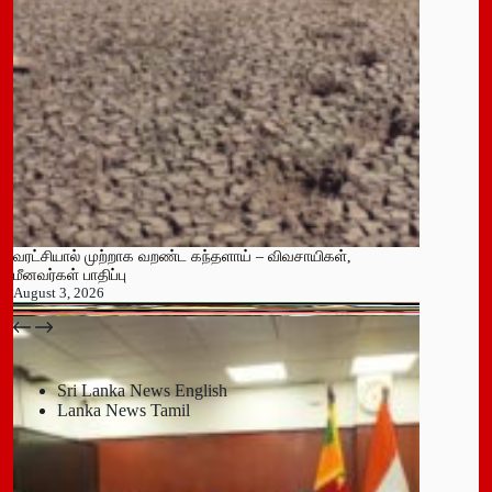
வரட்சியால் முற்றாக வறண்ட கந்தளாய் – விவசாயிகள்,
மீனவர்கள் பாதிப்பு
August 3, 2026
பதுளை மாநகர சபையின் NPP உறுப்பினர் திடீர் ராஜினாமா!
July 14, 2026
Sri Lanka News English
Lanka News Tamil