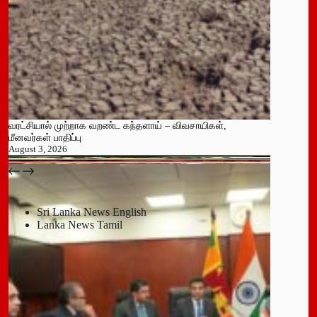
வரட்சியால் முற்றாக வறண்ட கந்தளாய் – விவசாயிகள்,
மீனவர்கள் பாதிப்பு
August 3, 2026
பதுளை மாநகர சபையின் NPP உறுப்பினர் திடீர் ராஜினாமா!
July 14, 2026
Sri Lanka News English
Lanka News Tamil