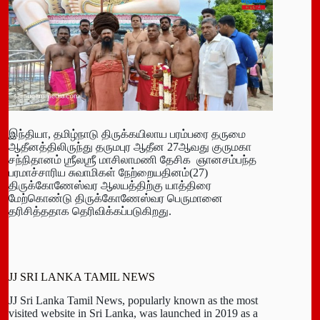
இந்தியா, தமிழ்நாடு திருக்கயிலாய பரம்பரை தருமை
ஆதீனத்திலிருந்து தருமபுர ஆதீன 27ஆவது குருமகா
சந்நிதானம் ஶ்ரீலஶ்ரீ மாசிலாமணி தேசிக ஞானசம்பந்த
பரமாச்சாரிய சுவாமிகள் நேற்றையதினம்(27)
திருக்கோணேஸ்வர ஆலயத்திற்கு யாத்திரை
மேற்கொண்டு திருக்கோணேஸ்வர பெருமானை
தரிசித்ததாக தெரிவிக்கப்படுகிறது.
JJ SRI LANKA TAMIL NEWS
JJ Sri Lanka Tamil News, popularly known as the most
visited website in Sri Lanka, was launched in 2019 as a