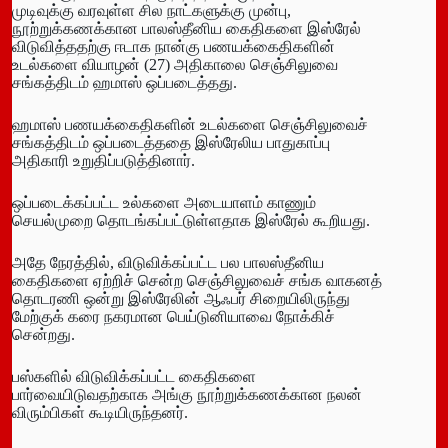
முடிவுக்கு வரவுள்ள சில நாட்களுக்கு முன்பு,
நூற்றுக்கணக்கான பாலஸ்தீனிய கைதிகளை இஸ்ரேல்
விடுவித்ததற்கு ஈடாக நான்கு பணயக்கைதிகளின்
உடல்களை வியாழன் (27) அதிகாலை செஞ்சிலுவை
சங்கத்திடம் ஹமாஸ் ஒப்படைத்தது.
ஹமாஸ் பணயக்கைதிகளின் உடல்களை செஞ்சிலுவைச்
சங்கத்திடம் ஒப்படைத்ததை இஸ்ரேலிய பாதுகாப்பு
அதிகாரி உறுதிப்படுத்தினார்.
ஒப்படைக்கப்பட்ட உல்களை அடையாளம் காணும்
செயல்முறை தொடங்கப்பட்டுள்ளதாக இஸ்ரேல் கூறியது.
அதே நேரத்தில், விடுவிக்கப்பட்ட பல பாலஸ்தீனிய
கைதிகளை ஏற்றிச் சென்ற செஞ்சிலுவைச் சங்க வாகனத்
தொடரணி ஒன்று இஸ்ரேலின் ஆஃபர் சிறையிலிருந்து
மேற்குக் கரை நகரமான பெய்டுனியாவை நோக்கிச்
சென்றது.
பஸ்களில் விடுவிக்கப்பட்ட கைதிகளை
பார்வையிடுவதற்காக அங்கு நூற்றுக்கணக்கான நலன்
விரும்பிகள் கூடியிருந்தனர்.