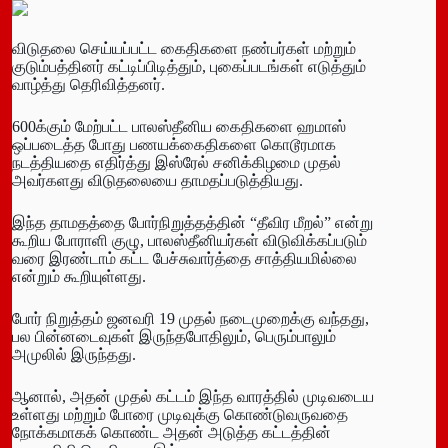
விடுதலை செய்யப்பட்ட கைதிகளை நண்பர்கள் மற்றும்
குடும்பத்தினர் கட்டிப்பிடித்தும், புகைப்படங்கள் எடுத்தும்
வாழ்த்து தெரிவித்தனர்.
600க்கும் மேற்பட்ட பாலஸ்தீனிய கைதிகளை ஹமாஸ்
ஒப்படைத்த போது பணயக்கைதிகளை கொடூரமாக
நடத்தியதை எதிர்த்து இஸ்ரேல் சனிக்கிழமை முதல்
அவர்களது விடுதலையை தாமதப்படுத்தியது.
இந்த தாமதத்தை போர்நிறுத்தத்தின் “தீவிர மீறல்” என்று
கூறிய போராளி குழு, பாலஸ்தீனியர்கள் விடுவிக்கப்படும்
வரை இரண்டாம் கட்ட பேச்சுவார்த்தை சாத்தியமில்லை
என்றும் கூறியுள்ளது.
போர் நிறுத்தம் ஜனவரி 19 முதல் நடைமுறைக்கு வந்தது,
பல பின்னடைவுகள் இருந்தபோதிலும், பெரும்பாலும்
அமுலில் இருந்தது.
ஆனால், அதன் முதல் கட்டம் இந்த வாரத்தில் முடிவடைய
உள்ளது மற்றும் போரை முடிவுக்கு கொண்டுவருவதை
நோக்கமாகக் கொண்ட அதன் அடுத்த கட்டத்தின்