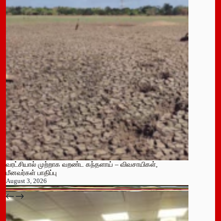
வரட்சியால் முற்றாக வறண்ட கந்தளாய் – விவசாயிகள்,
மீனவர்கள் பாதிப்பு
August 3, 2026
பதுளை மாநகர சபையின் NPP உறுப்பினர் திடீர் ராஜினாமா!
July 14, 2026