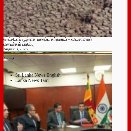
வரட்சியால் முற்றாக வறண்ட கந்தளாய் – விவசாயிகள்,
மீனவர்கள் பாதிப்பு
August 3, 2026
பதுளை மாநகர சபையின் NPP உறுப்பினர் திடீர் ராஜினாமா!
July 14, 2026
Sri Lanka News English
Lanka News Tamil
Leave a Reply