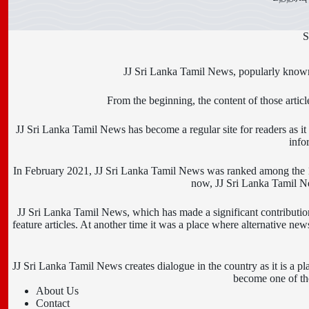
S
JJ Sri Lanka Tamil News, popularly known 
From the beginning, the content of those art
JJ Sri Lanka Tamil News has become a regular site for readers as it i
info
In February 2021, JJ Sri Lanka Tamil News was ranked among the 10
now, JJ Sri Lanka Tamil New
JJ Sri Lanka Tamil News, which has made a significant contributio
feature articles. At another time it was a place where alternative ne
JJ Sri Lanka Tamil News creates dialogue in the country as it is a pl
become one of the
About Us
Contact