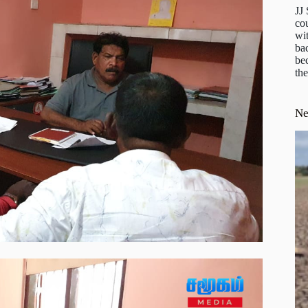
JJ
cou
wit
ba
be
the
N