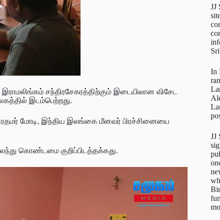
JJ
sit
con
con
inf
Sr
In
ra
La
் இராமலிங்கம் சந்திரசேகரத்திற்கும் இடையிலான விசேட
Al
லகத்தில் இடம்பெற்றது.
La
pos
பிரதமர் மோடி, இந்திய இலங்கை மீனவர் பிரச்சினையை
JJ
sig
லந்து கொண்டமை குறிப்பிடத்தக்கது.
pu
on
new
wh
Bi
fun
mo