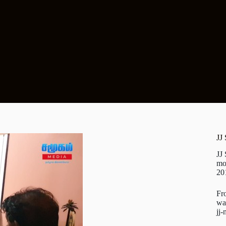
JJ
JJ
mo
20
Fr
wa
jj