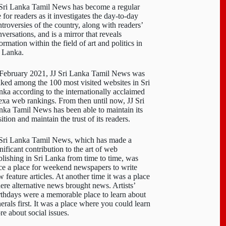
 Sri Lanka Tamil News has become a regular
e for readers as it investigates the day-to-day
troversies of the country, along with readers’
versations, and is a mirror that reveals
ormation within the field of art and politics in
i Lanka.
 February 2021, JJ Sri Lanka Tamil News was
nked among the 100 most visited websites in Sri
nka according to the internationally acclaimed
exa web rankings. From then until now, JJ Sri
nka Tamil News has been able to maintain its
ition and maintain the trust of its readers.
 Sri Lanka Tamil News, which has made a
nificant contribution to the art of web
blishing in Sri Lanka from time to time, was
ce a place for weekend newspapers to write
 feature articles. At another time it was a place
ere alternative news brought news. Artists’
rthdays were a memorable place to learn about
erals first. It was a place where you could learn
re about social issues.