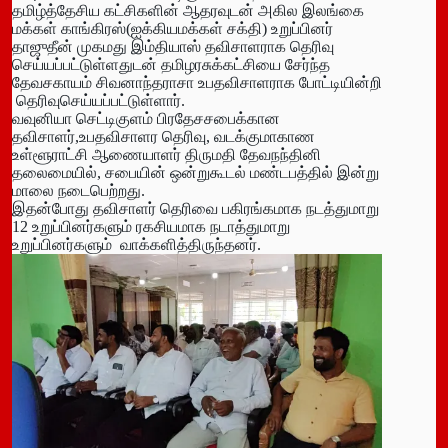
தமிழ்த்தேசிய கட்சிகளின் ஆதரவுடன் அகில இலங்கை
மக்கள் காங்கிரஸ்(ஐக்கியமக்கள் சக்தி) உறுப்பினர்
தாஜுதீன் முகமது இம்தியாஸ் தவிசாளராக தெரிவு
செய்யப்பட்டுள்ளதுடன் தமிழரசுக்கட்சியை சேர்ந்த
தேவசகாயம் சிவனாந்தராசா உபதவிசாளராக போட்டியின்றி
தெரிவுசெய்யப்பட்டுள்ளார்.
வவுனியா செட்டிகுளம் பிரதேசசபைக்கான
தவிசாளர்,உபதவிசாளர தெரிவு, வடக்குமாகாண
உள்ளூராட்சி ஆணையாளர் திருமதி தேவநந்தினி
தலைமையில், சபையின் ஒன்றுகூடல் மண்டபத்தில் இன்று
மாலை நடைபெற்றது.
இதன்போது தவிசாளர் தெரிவை பகிரங்கமாக நடத்துமாறு
12 உறுப்பினர்களும் ரகசியமாக நடாத்துமாறு
உறுப்பினர்களும் வாக்களித்திருந்தனர்.