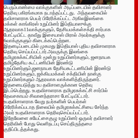
பெரும்பாண்மை வாக்குகளின் அடிப்படையில் தவிசாளர்
தெரிவு பகிரங்கமாக நடாத்தப்பட்டது. அந்தவகையில்
தவிசாளராக பெயர் பிரேரிக்கப்பட்ட அகிலஇலங்கை
மக்கள் காங்கிரஸ் உறுப்பினர் இம்தியாஸுக்கு
ஆதரவாக11வாக்குகளும், தேசியமக்கள்சக்தி சார்பாக
போட்டியிட்ட தாவீது இசையாஸ் மிரால் அவர்களுக்கு
6வாக்குகளும் கிடைக்கப்பெற்றன.
இதனடிப்படையில் முகமது இம்தியாஸ் புதிய தவிசாளராக
தெரிவு செய்யப்பட்டார்.அவருக்கு இலங்கை
தமிழரசுக்கட்சியின் மூன்று உறுப்பினர்களும், ஜனநாயக
தமிழ்தேசிய கூட்டணியின் இரண்டு
உறுப்பினர்ளும்,ஜனநாயக தேசியகூட்டணியின் இரண்டு
உறுப்பினர்களும், ஜக்கியமக்கள் சக்தியின் நான்கு
உறுப்பினர்களும் ஆதரவாக வாக்களித்திருந்தனர்.
இதனையடுத்து உப தவிசாளருக்கான தெரிவு
இடம்பெற்றது. உபதவிசாளராக தமிழரசுக்கட்சி சார்பில்
தேவசகாயம் சிவானந்தராசா போட்டியிட்டார்.
உபதவிசாளராக வேறு நபர்களின் பெயர்கள்
பிரேரிக்கப்படாத நிலையில் தமிழரசுக்கட்சியை சேர்ந்த
அவர் உபதவிசாளராக தெரிவுசெய்யப்பட்டார்.
இதேவேளை சுயேட்சைகுழு உறுப்பினர் ஒருவர் தவிசாளர்
தெரிவின் போது வெளிநடப்பு செய்திருந்தமை
குறிப்பிடத்தக்கது.