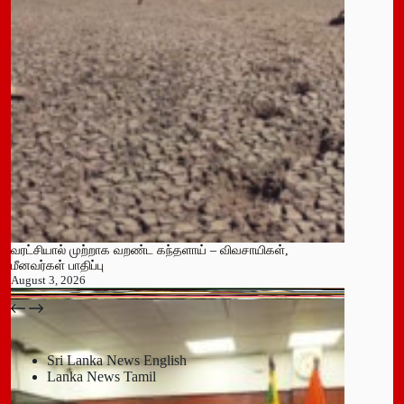
வரட்சியால் முற்றாக வறண்ட கந்தளாய் – விவசாயிகள்,
மீனவர்கள் பாதிப்பு
August 3, 2026
பதுளை மாநகர சபையின் NPP உறுப்பினர் திடீர் ராஜினாமா!
July 14, 2026
Sri Lanka News English
Lanka News Tamil