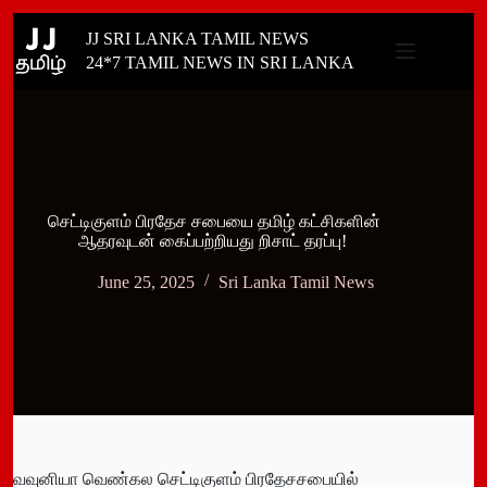
Skip
JJ SRI LANKA TAMIL NEWS
to
content
24*7 TAMIL NEWS IN SRI LANKA
செட்டிகுளம் பிரதேச சபையை தமிழ் கட்சிகளின்
ஆதரவுடன் கைப்பற்றியது றிசாட் தரப்பு!
June 25, 2025
Sri Lanka Tamil News
வவுனியா வெண்கல செட்டிகுளம் பிரதேசசபையில்