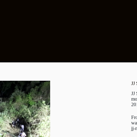
JJ
JJ
mo
20
Fr
wa
jj