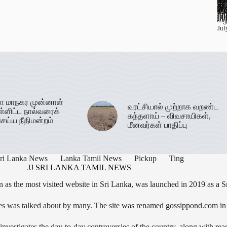
பூ
யா
பு
கல
தெ
67
ஊட
கடத
வர
Jul
பண
தி
இர
செ
Jul
மா
அட
உப
Jul
Jul
Jul
Jul
Jul
Jul
Jul
Jul
Jul
Jul
வழ
Jul
ா மாநகர முன்னாள்
வரட்சியால் முற்றாக வறண்ட
ள்ளிட்ட நால்வரைக்
கந்தளாய் – விவசாயிகள்,
ெய்ய நீதிமன்றம்
மீனவர்கள் பாதிப்பு
ri Lanka News
Lanka Tamil News
Pickup
Ting
JJ SRI LANKA TAMIL NEWS
as the most visited website in Sri Lanka, was launched in 2019 as a S
icles was talked about by many. The site was renamed gossippond.com i
nvestigates the day-to-day controversies of the country, along with read