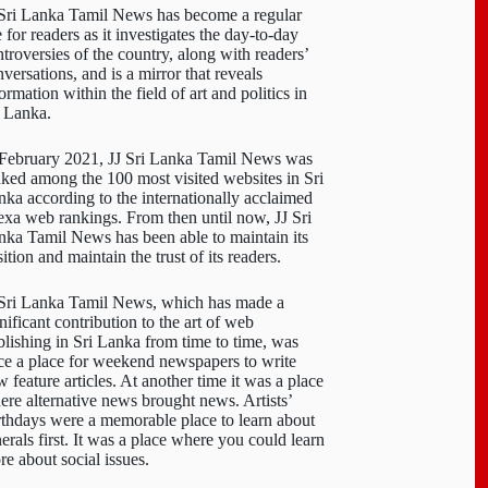
 Sri Lanka Tamil News has become a regular
e for readers as it investigates the day-to-day
troversies of the country, along with readers’
versations, and is a mirror that reveals
ormation within the field of art and politics in
i Lanka.
 February 2021, JJ Sri Lanka Tamil News was
nked among the 100 most visited websites in Sri
nka according to the internationally acclaimed
exa web rankings. From then until now, JJ Sri
nka Tamil News has been able to maintain its
ition and maintain the trust of its readers.
 Sri Lanka Tamil News, which has made a
nificant contribution to the art of web
blishing in Sri Lanka from time to time, was
ce a place for weekend newspapers to write
 feature articles. At another time it was a place
ere alternative news brought news. Artists’
rthdays were a memorable place to learn about
erals first. It was a place where you could learn
re about social issues.