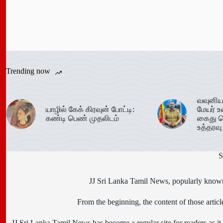
Trending now
வவுனிய
யாழில் கேக் கிரவுன் போட்டி:
மேயர் உ
கண்டி பெண் முதலிடம்
கைது ச
உத்தரவு
S
JJ Sri Lanka Tamil News, popularly known 
From the beginning, the content of those art
JJ Sri Lanka Tamil News has become a regular site for readers as it i