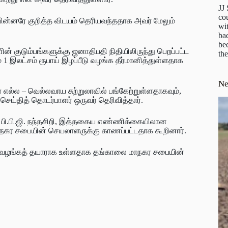
JJ
cou
பின்னரே குறித்த விடயம் தெரியவந்ததாக அவர் மேலும்
wit
ba
be
ன் குடும்பங்களுக்கு ஜனாதிபதி நிதியிலிருந்து பெறப்பட்ட
the
 1 இலட்சம் ரூபாய் இழப்பீடு வழங்க தீர்மானித்துள்ளதாக
N
 எல்ல – வெல்லவாய சுற்றுலாவில் பங்கேற்றுள்ளதாகவும்,
செய்தித் தொடர்பாளர் ஒருவர் தெரிவித்தார்.
 பி.பி.ஜி. நந்தசிறி, இத்தகைய எண்ணிக்கையிலான
்த நகர சபையின் செயலாளருக்கு காணப்பட்டதாக கூறினார்.
ீடு வழங்கத் தயாராக உள்ளதாக தங்காலை மாநகர சபையின்