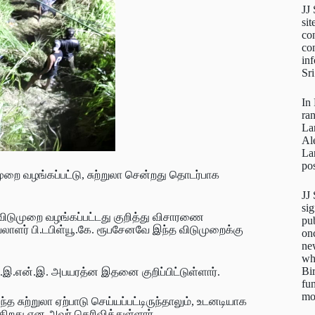
JJ
sit
con
con
inf
Sr
In
ra
La
Al
La
pos
ுறை வழங்கப்பட்டு, சுற்றுலா சென்றது தொடர்பாக
JJ
sig
விடுமுறை வழங்கப்பட்டது குறித்து விசாரணை
pu
லாளர் பி.டபிள்யூ.கே. ரூபசேனவே இந்த விடுமுறைக்கு
on
new
wh
Bi
ஏ.இ.என்.இ. அபயரத்ன இதனை குறிப்பிட்டுள்ளார்.
fun
mo
சுற்றுலா ஏற்பாடு செய்யப்பட்டிருந்தாலும், உடனடியாக
ிறது என அவர் தெரிவித்துள்ளார்.