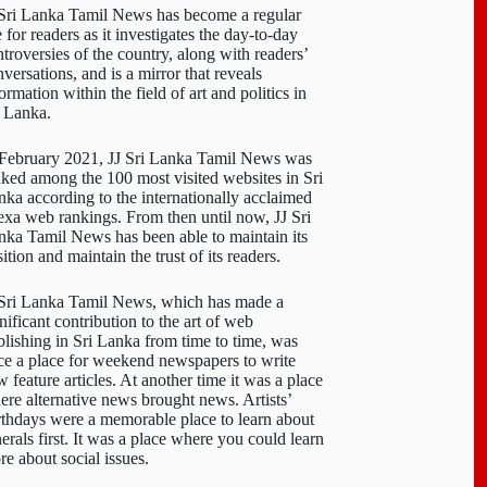
 Sri Lanka Tamil News has become a regular
e for readers as it investigates the day-to-day
troversies of the country, along with readers’
versations, and is a mirror that reveals
ormation within the field of art and politics in
i Lanka.
 February 2021, JJ Sri Lanka Tamil News was
nked among the 100 most visited websites in Sri
nka according to the internationally acclaimed
exa web rankings. From then until now, JJ Sri
nka Tamil News has been able to maintain its
ition and maintain the trust of its readers.
 Sri Lanka Tamil News, which has made a
nificant contribution to the art of web
blishing in Sri Lanka from time to time, was
ce a place for weekend newspapers to write
 feature articles. At another time it was a place
ere alternative news brought news. Artists’
rthdays were a memorable place to learn about
erals first. It was a place where you could learn
re about social issues.