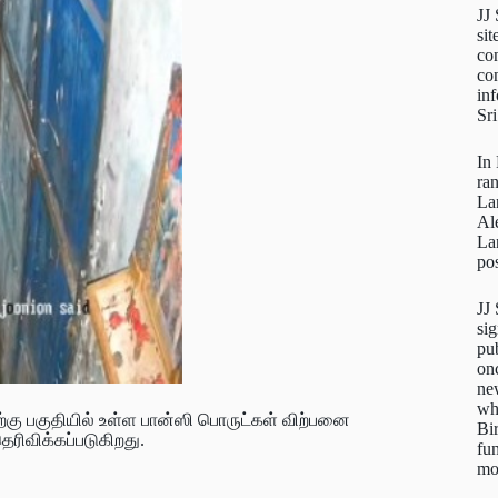
JJ
sit
con
con
inf
Sr
In
ra
La
Al
La
pos
JJ
sig
pu
on
new
wh
ற்கு பகுதியில் உள்ள பான்ஸி பொருட்கள் விற்பனை
Bi
ரிவிக்கப்படுகிறது.
fun
mo