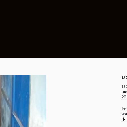
JJ
JJ
mo
20
Fr
wa
jj