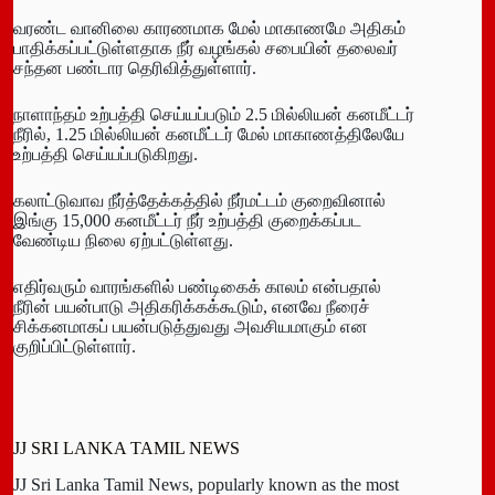
வரண்ட வானிலை காரணமாக மேல் மாகாணமே அதிகம்
பாதிக்கப்பட்டுள்ளதாக நீர் வழங்கல் சபையின் தலைவர்
சந்தன பண்டார தெரிவித்துள்ளார்.
நாளாந்தம் உற்பத்தி செய்யப்படும் 2.5 மில்லியன் கனமீட்டர்
நீரில், 1.25 மில்லியன் கனமீட்டர் மேல் மாகாணத்திலேயே
உற்பத்தி செய்யப்படுகிறது.
கலாட்டுவாவ நீர்த்தேக்கத்தில் நீர்மட்டம் குறைவினால்
இங்கு 15,000 கனமீட்டர் நீர் உற்பத்தி குறைக்கப்பட
வேண்டிய நிலை ஏற்பட்டுள்ளது.
எதிர்வரும் வாரங்களில் பண்டிகைக் காலம் என்பதால்
நீரின் பயன்பாடு அதிகரிக்கக்கூடும், எனவே நீரைச்
சிக்கனமாகப் பயன்படுத்துவது அவசியமாகும் என
குறிப்பிட்டுள்ளார்.
JJ SRI LANKA TAMIL NEWS
JJ Sri Lanka Tamil News, popularly known as the most