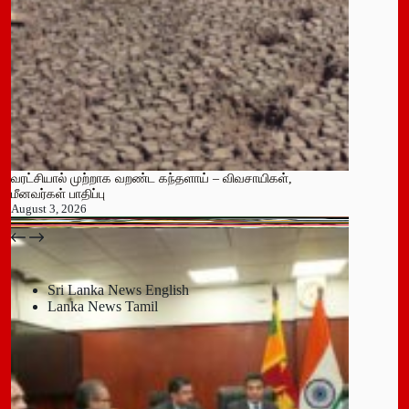
வரட்சியால் முற்றாக வறண்ட கந்தளாய் – விவசாயிகள்,
மீனவர்கள் பாதிப்பு
August 3, 2026
பதுளை மாநகர சபையின் NPP உறுப்பினர் திடீர் ராஜினாமா!
July 14, 2026
Sri Lanka News English
Lanka News Tamil