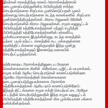
இவர்கள் காலத்திற்கு காலம் அரசாங்கத்தினால்
நடைமுறைப்படுத்துகின்ற அபிவிருத்தி சார்ந்த
செயற்பாடுகளை சிறப்பாக முன்னெடுப்பதன் மூலம்
தங்களது செயற்பாடுகளை கடந்த காலங்களில் சிறப்பாக
முன்னெடுத்திருந்தார்கள். கிராம அலுவலர் பிரிவின்
செயற்பாடுகளில் கிராம அலுவலர்கள், சமூக வலுவூட்டல்
அபிவிருத்தி உத்தியோகத்தர்கள் மற்றும் சமுர்த்தி
அபிவிருத்தி உத்தியோகத்தர்களின் பங்களிப்பு
முக்கியமானதாக இருக்கின்றது. கடந்த காலத்தில்
டித்வா புயல் ஏற்பட்ட காலத்தில் கூட மக்களுக்கான
உதவித்திட்டங்களை வழங்குவதில் இந்த மூன்று
உத்தியோகத்தர்களும் இணைந்த வகையில்
செயற்பட்டிருந்தார்கள்.
தற்போதைய அரசாங்கத்தினுடைய பிரதான
கொள்கைகளாக கிளீன் ஸ்ரீலங்கா, டிஜிட்டல் மயமாக்கல்,
சமூக சக்தி ஆகிய செயற்பாடுகள் காணப்படுகின்றன.
ஆகவே அரசாங்கத்தின் கொள்கைகளை
நடைமுறைப்படுத்துபவர்களாக அரசாங்க
உத்தியோகத்தர்கள் ஆகிய நாம் காணப்படுகிறோம்.
இந்தத் திட்டங்களை சமூக சக்தி செயற்பாட்டை பிரதேச
மட்டத்தில் செயற்படுத்துவதில் இந்த சமூக வலுவூட்டல்
அபிவிருத்தி உத்தியோகத்தர்கள் மிக முக்கியமான பங்கை
வகிக்கின்றார்கள்.