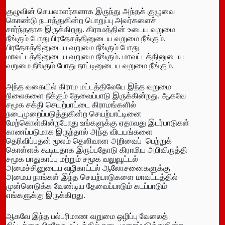
குழுவின் செயலாளர்களாக இருந்து அந்தக் குழுவை
கொண்டு நடாத்துகின்ற பொறுப்பு அவர்களைச்
சார்ந்ததாக இருக்கிறது. கிராமத்தின் உடைய வறுமை
நீங்கும் போது பிரதேசத்தினுடைய வறுமை நீங்கும்.
பிரதேசத்தினுடைய வறுமை நீங்கும் போது
மாவட்டத்தினுடைய வறுமை நீங்கும். மாவட்டத்தினுடைய
வறுமை நீங்கும் போது நாட்டினுடைய வறுமை நீங்கும்.
அந்த வகையில் கிராம மட்டத்திலேயே இந்த வறுமை
நிலைகளை நீக்கும் தேவைப்பாடு இருக்கின்றது. ஆகவே
சமூக சக்தி செயற்பாட்டை கிராமங்களில்
நடைமுறைப்படுத்துகின்ற செயற்பாட்டினை
மேற்கொள்கின்றபோது உங்களுக்கு ஏதாவது இடர்பாடுகள்
காணப்படுமாக இருந்தால் அந்த விடயங்களை
தெரிவிப்பதன் மூலம் தெளிவான அறிவைப் பெற்றுக்
கொள்ளக் கூடியதாக இருப்பதோடு கிராமிய அபிவிருத்தி
சமூக பாதுகாப்பு மற்றும் சமூக வலுவூட்டல்
அமைச்சினுடைய வழிகாட்டல் ஆலோசனைகளுக்கு
அமைய நாங்கள் இந்த செயற்பாடுகளை மாவட்டத்தில்
முன்னெடுக்க வேண்டிய தேவைப்பாடும் கடப்பாடும்
எங்களுக்கு இருக்கிறது.
ஆகவே இந்த பல்பரிமாண வறுமை ஒழிப்பு வேலைத்