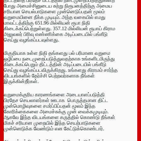
திட்டத்தை பிரதேச மட்டத்தில் நடைமுறைப்படுத்துகின்ற
போது அமைச்சினுடைய சுற்று நிரூபனத்திற்கு அமைய
சரியான செயல்பாடுகளை முன்னெடுப்பதன் மூலம்
வறுமையினை நீக்க முடியும். அந்த வகையில் எமது
மாவட்டத்திற்கு 651.96 மில்லியன் ரூபா நிதி
கிடைக்கப்பெற்றுள்ளது. 357.12 மில்லியன் ரூபாய் கிராம
அலுவலர் பிரிவு எண்ணிக்கை அடிப்படையில் பங்கீடு
செய்து வழங்கப்படவுள்ளது.
மிகுதியாக உள்ள நிதி தங்களது பல் பரிமாண வறுமை
ஒழிப்பை நடைமுறைப்படுத்துவதற்காக உங்களிடமிருந்து
கிடைக்கப்பெறும் திட்டத்தின் அடிப்படையில் பங்கீடு
செய்து வழங்கப்படவிருக்கிறது. உங்களது கிராமம் சார்ந்த
விடயங்களில் தேர்ச்சி பெற்றவர்களாக நீங்கள்
இருக்கின்றீர்கள்.
வறுமைக்குரிய காரணங்களை அடையாளப்படுத்தி
பிரதேச செயலாளர்கள் ஊடாக பொருத்தமான திட்ட
முன்மொழிவுகளை சமர்ப்பிப்பதன் மூலம் இந்த
கோரிக்கைகளை அமைச்சுக்கு முன் வைக்கமுடியும்.
ஆகவே இந்த விடயங்களை கருத்தில் கொண்டு நீங்கள்
மிகச் சரியான முறையில் இந்த செயற்பாடுகளை
முன்னெடுக்க வேண்டும் என கேட்டுக்கொண்டார்.