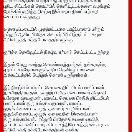
அரசாங்கத்தினால் தற்போது அறிமுகப்படுத்துகின்ற
புதிய திட்டங்கள் தொடர்பில் தெளிவூட்டல்களை வழங்கும்
நோக்கில் குறித்த நிகழ்வு இன்றைய தினம் ஏற்பாடு
செய்யப்பட்டிருந்தது.
அதனடிப்படையில் முதற்கட்டமாக யாழ்ப்பாணம் மற்றும்
நல்லூர் ஆகிய பிரதேச செயலர் பிரிவிற்குட்பட்ட சமூக
அபிவிருத்தி உத்தியோகத்தர்களுக்கு
குறித்த தெளிவூட்டல் நிகழ்வு ஏற்பாடு செய்யப்பட்டிருந்தது.
இதன் போது கலந்து கொண்டிருந்தவர்கள் தங்களுக்கு
ஏற்பட்ட சந்தேகங்களுக்குரிய தெளிவூட்டல்களை
இக்கூட்டத்தில் பெற்றுக் கொண்டிருந்தார்கள்.
இந் நிகழ்வில் மாவட்ட செயலக திட்டமிடல் பணிப்பாளர்
இ.சுரேந்திரநாதன், நல்லூர் பிரதேச செயலாளர் திருமதி
யசோதா உதயகுமார் , மாவட்ட செயலக பிரதித் திட்டமிடல்
பணிப்பாளர் திரு.எஸ்.சிவகுமாரன், மாவட்ட
ஒருங்கிணைப்பு குழுத் தலைவர் சார்பில் மாவட்ட
ஒருங்கிணைப்பு குழுத் தலைவரின் இணைப்பாளர்
திரு.எஸ்.கபிலன், நல்லூர் பிரதேச செயலக உதவித்
திட்டமிடல் பணிப்பாளர், விடய உத்தியோகத்தர்கள், சமூக
அபிவிருத்தி உத்தியோகத்தர்கள் கலந்து