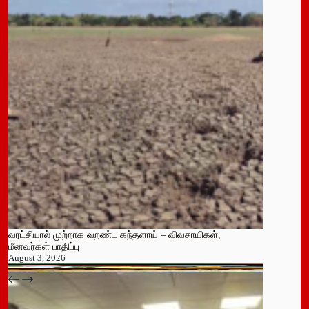
வரட்சியால் முற்றாக வறண்ட கந்தளாய் – விவசாயிகள்,
மீனவர்கள் பாதிப்பு
August 3, 2026
பதுளை மாநகர சபையின் NPP உறுப்பினர் திடீர் ராஜினாமா!
July 14, 2026