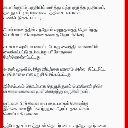
கூமாங்குளம் பகுதியில் வசித்து வந்த குறித்த முதியவர்,
தனது வீட்டின் மலசலகூடத்தில் சடலமாகக்
கண்டெடுக்கப்பட்டார்.
அவர் மரணத்தில் சந்தேகம் எழுந்ததைத் தொடர்ந்து
பொலிஸார் விசாரணைகளைத் தொடங்கினர்.
சடலம் வவுனியா மாவட்ட பொது வைத்தியசாலையில்
வைக்கப்பட்டு உடற்கூற்று பரிசோதனை
மேற்கொள்ளப்பட்டது.
அதன் முடிவில், இது இயற்கை மரணம் அல்ல, திட்டமிட்ட
படுகொலை என உறுதி செய்யப்பட்டது.
இச்சம்பவம் தொடர்பாக நெளுக்குளம் பொலிஸார் தீவிர
விசாரணைகளை முன்னெடுத்து வருகின்றனர்.
வாடகை பிரச்சினையை மையமாகக் கொண்டு
இக்கொலை இடம்பெற்றதாக ஆரம்ப தகவல்கள்
வெளியாகியுள்ளன.
தற்போது சம்பவத்துடன் தொடர்புடைய சந்தேக நபர்களை